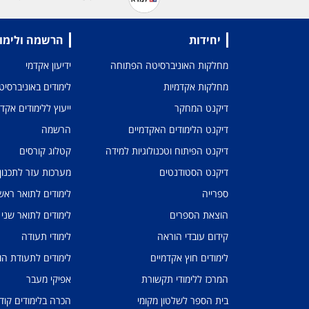
יחידות
הרשמה ולימו
מחלקות האוניברסיטה הפתוחה
ידיעון אקדמי
מחלקות אקדמיות
לימודים באוניברסי
דיקנט המחקר
ייעוץ ללימודים אקד
דיקנט הלימודים האקדמיים
הרשמה
דיקנט הפיתוח וטכנולוגיות למידה
קטלוג קורסים
דיקנט הסטודנטים
מערכות עזר לתכנון
ספרייה
לימודים לתואר ראשו
הוצאת הספרים
לימודים לתואר שני
קידום עובדי הוראה
לימודי תעודה
לימודים חוץ אקדמיים
לימודים לתעודת הו
המרכז ללימודי תקשורת
אפיקי מעבר
בית הספר לשלטון מקומי
הכרה בלימודים קוד