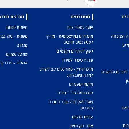
דים
סטודנטים
מכרזים ודרו
שער לסטודנטים
משרות פנויות
טה הפתוחה
מתחילים באו"פטימיות - מדריך
משרות – סגל בכיר
לסטודנטים חדשים
מיים
מכרזים
ייעוץ ללימודים אקדמיים
פורטל ספקים
פיתוח כישורי למידה
אופג'וב – מרכז קר
מרכז אית"ן - סטודנטים עם לקויות
 לימודים והרשמה
למידה ומוגבלויות
ן
מלגות ומענקים
סטודנטים דוברי ערבית
שער לאקדמיה עבור החברה
ראה
החרדית
עולים חדשים
מים
אתרי הקורסים