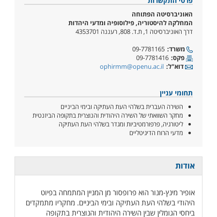
פרטי התקשרות
האוניברסיטה הפתוחה
המחלקה להיסטוריה, פילוסופיה ומדעי היהדות
דרך האוניברסיטה 1, ת.ד. 808, רעננה 4353701
משרד:
09-7781165
פקס:
09-7781416
דוא"ל:
ophirmm@openu.ac.il
תחומי עניין
השירה העברית בשלהי העת העתיקה ובימי הביניים
מחקר השוואתי של השירה היהודית והנוצרית בתקופה הביזנטית
ליטורגיה, פרפורמטיביות ומגדר בשלהי העת העתיקה
מדעי הרוח הדיגיטליים
אודות
אופיר מינץ-מנור הוא פרופסור מן המניין המתמחה בפיוט
היהודי בשלהי העת העתיקה ובימי הביניים. מחקריו מתמקדים
ביחסי הגומלין שבין השירה היהודית והנוצרית בתקופה