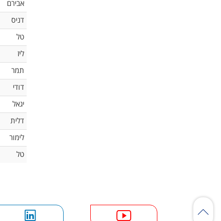
אבירם
דניס
טל
ליז
תמר
דודי
יגאל
דלית
לימור
טל