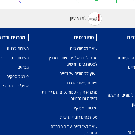
למדא עיון
דים
סטודנטים
מכרזים ודרו
שער לסטודנטים
משרות פנויות
טה הפתוחה
מתחילים באו"פטימיות - מדריך
משרות – סגל בכיר
לסטודנטים חדשים
מיים
מכרזים
ייעוץ ללימודים אקדמיים
פורטל ספקים
פיתוח כישורי למידה
אופג'וב – מרכז קר
מרכז אית"ן - סטודנטים עם לקויות
 לימודים והרשמה
למידה ומוגבלויות
ן
מלגות ומענקים
סטודנטים דוברי ערבית
שער לאקדמיה עבור החברה
ראה
החרדית