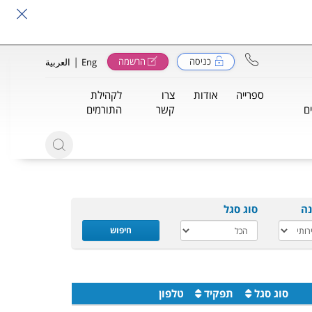
|
כניסה
הרשמה
Eng
العربية
ספרייה
אודות
צרו
לקהילת
ם
קשר
התורמים
נה
סוג סגל
חיפוש
סוג סגל
תפקיד
טלפון