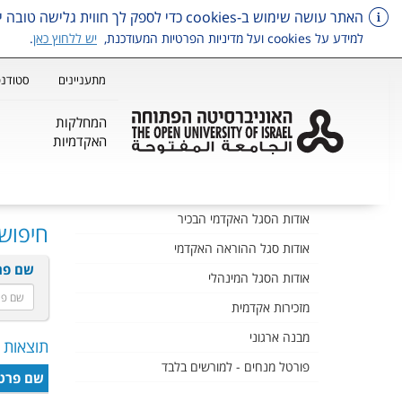
האתר עושה שימוש ב-cookies כדי לספק לך חווית גלישה טובה יותר, וכן למטרות סטטיסטיקה, איפיון ושיווק.
למידע על cookies ועל מדיניות הפרטיות המעודכנת,
יש ללחוץ כאן
.
מתעניינים
סטודנט
המחלקות
האקדמיות
דלג על תפריט ראשי
אודות הסגל האקדמי הבכיר
חיפוש 
אודות סגל ההוראה האקדמי
שם פר
אודות הסגל המינהלי
מזכירות אקדמית
מבנה ארגוני
תוצאות חי
פורטל מנחים - למורשים בלבד
שם פרט