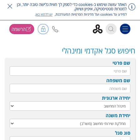
האתר עושה שימוש ב-cookies כדי לספק לך חווית גלישה טובה יותר, וכן
למטרות סטטיסטיקה, איפיון ושיווק.
למידע על cookies ועל מדיניות הפרטיות המעודכנת,
יש ללחוץ כאן
.
הרשמה
Toggle navigation
דלג על תפריט ראשי
חיפוש סגל אקדמי ומינהלי
שם פרטי
שם משפחה
יחידה ארגונית
יחידת משנה
סוג סגל