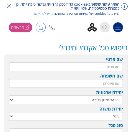
האתר עושה שימוש ב-cookies כדי לספק לך חווית גלישה טובה יותר, וכן
למטרות סטטיסטיקה, איפיון ושיווק.
למידע על cookies ועל מדיניות הפרטיות המעודכנת,
יש ללחוץ כאן
.
הרשמה
Toggle navigation
דלג על תפריט ראשי
חיפוש סגל אקדמי ומינהלי
שם פרטי
שם משפחה
יחידה ארגונית
יחידת משנה
סוג סגל