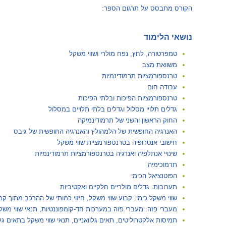
הקורס מתבסס על תרגום הספר:
נושאי הלימוד
טמפרטורה, לחץ, נפח מולרי ושווי משקל
משוואת מצב
טרנספורמציות תרמודינמיות
עבודה חום
טרנספורמציות הפיכות ובלתי הפיכות
גדלים תלויי מסלול וגדלים בלתי תלויים במסלול
החוק הראשון והשני של תרמודינמיקה
האנרגיה החופשית של הלמהולץ והאנרגיה החופשית של גיבס
חישובי אנטרופיה בטרנספורמציית שווי משקל
שינויי אנתלפיה ואנרגיה בטרנספורמציות תרמודינמיות
תרמוכימיה
הפוטנציאל הכימי
תערובות: גדלים מולריים חלקיים ואקטיביות
שווי משקל כימי: קבוע שווי משקל, חיזוי כמותי של ההרכב מתוך ק
מעברי פזה: מעברי פזה במערכות חד-קומפוננטיות, תנאי שווי משקל ל
תמיסות אלקטרוליטים, תאים גלוואניים, תנאי שווי משקל בתאים גלו