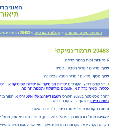
האוניבר
תיאורי
האוניברסיטה הפתוחה
>
קטלוג הקורסים
>
‫20483 תרמודינמיקה‬
20483 תרמודינמיקה‏
1
6 נקודות זכות ברמה רגילה
שיוך:
מדעים / מדעי הטבע / כימיה
שיוך נוסף:
מדעים / מדעי הטבע / פיסיקה
ידע קודם דרוש: הקורסים
יסודות הפיסיקה
(‏ או
יסודות הפיסיקה א
+
יסו
כללית
,
כימיה כללית א
,
אטומים מולקולות ותכונות החומר
.
*החל מסמסטר ב2028 הקורס
חשבון דיפרנציאלי ואינטגרלי א
יהפוך מיד
בשפת פייתון‏
יתווסף כידע קודם דרוש.
פיתוח הקורס:
פרופ' איגור רכינוב, ד"ר ורדה איטח
יועצים:
פרופ' דורון אורבך, פרופ' יצחק דותן, פרופ' חיים דיאמנט, פרופ' י
הקורס מקנה ידע בעקרונות התרמודינמיקה ומאפשר לסטודנטים להפעיל יד