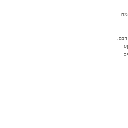
מה
דכם.
ע
ם