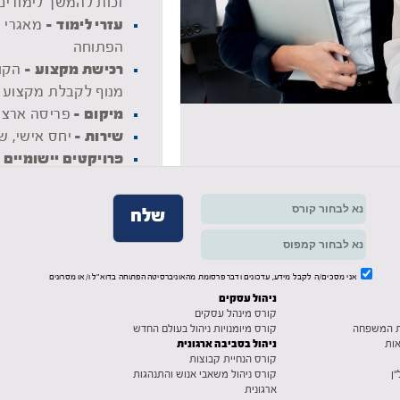
זכות להמשך לימודים
עזרי לימוד -
מאגרי מ
הפתוחה
רכישת מקצוע -
הקו
מנוף לקבלת מקצוע 
מיקום -
פריסה ארצי
שירות -
יחס אישי, ש
פרויקטים יישומיים 
הנלמד בארגון
תנאים מיוחדים לחיי
הנחות מיוחדות בשכר 
אני מסכים/ה לקבל מידע, עדכונים ודבר פרסומת מהאוניברסיטה הפתוחה בדוא"ל ו/או מסרונים
ניהול עסקים
קורס מינהל עסקים
לת המשפחה
קורס מיומנויות ניהול בעולם החדש
ניהול בסביבה ארגונית
ות
קורס הנחיית קבוצות
ן
קורס ניהול משאבי אנוש והתנהגות
ארגונית