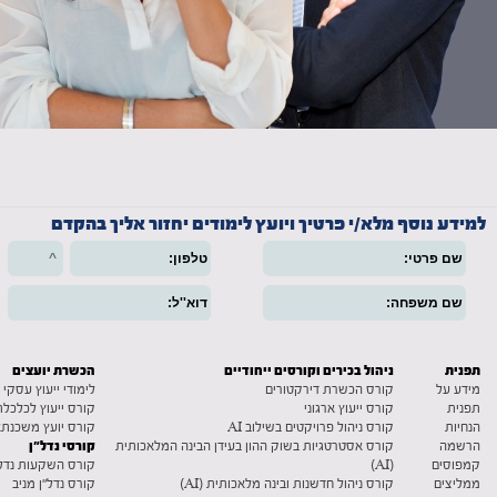
למידע נוסף מלא/י פרטיך ויועץ לימודים יחזור אליך בהקדם
תפנית
ניהול בכירים וקורסים ייחודיים
הכשרת יועצים
מידע על
קורס הכשרת דירקטורים
לימודי ייעוץ עסקי
תפנית
קורס ייעוץ ארגוני
קורס ייעוץ לכלכ
הנחיות
קורס ניהול פרויקטים בשילוב AI
קורס יועץ משכנתא
קורסי נדל"ן
הרשמה
קורס אסטרטגיות בשוק ההון בעידן הבינה המלאכותית
קמפוסים
(AI)
קורס השקעות נדל"
ממליצים
קורס ניהול חדשנות ובינה מלאכותית (AI)
קורס נדל"ן מניב