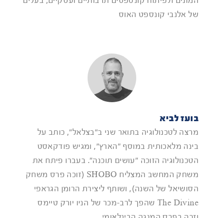
המונים ולפיתוח קונספטים תרבותיים ועסקיים, בעלים
של אלנבי קונספט האוס
בועז לביא
מרצה לטכנולוגיה בתואר שני ב"בצלאל", כותב על
בינה מלאכותית במוסף "הארץ", ומגיש פודקאסט
הטכנולוגיה הזוכה "עושים תוכנה". בעברו פיתח את
משחק המחשב המצליח SHOBO (זוכה פרס משחק
הסושיאל של השנה), ושותף ליצירת הרומן הגראפי
The Divine שהפך לרב-מכר של הניו יורק טיימס
וזכה בפרס המנגה הבינלאומי.