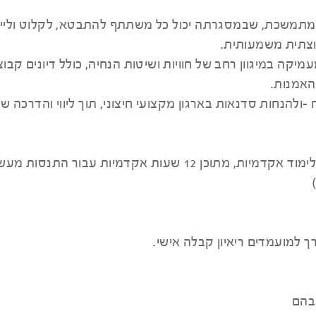
תמשכת, שבמסגרתה יכול כל משתתף להתבטא, לקלוט וליישם ח
וצתית משמעותית.
קה במיגוון רחב של חוויות ושיטות הנחיה, כולל דיונים קבוצת
להנחות סדנאות בארגון מקצועי חיצוני, תוך ליווי והדרכה ש
קורס הנחיית קבוצות נלמד בהיקף של 140 שעות לימוד אקדמיות, מת
ך למועמדים ריאיון קבלה אישי.