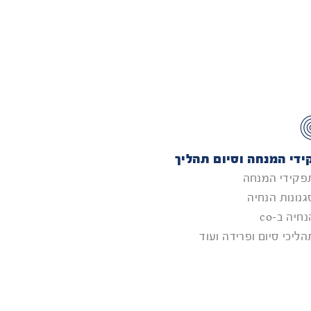
די המנחה וסיום תהליך
פקידי המנחה
גנונות הנחיה
חיה ב-co
הליכי סיום ופרידה ועוד