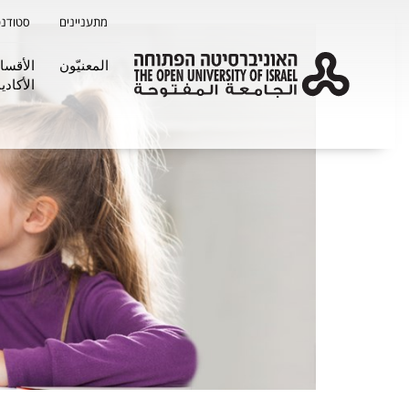
דלג על תפריט ראשי
מתעניינים
סטודנט
المعنيّون
الأقسا
الأكاديم