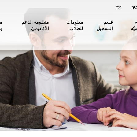
ים
סגל
م
قسم
معلومات
منظومة الدعم
من
يّة
التسجيل
للطلّاب
الأكاديميّ
و