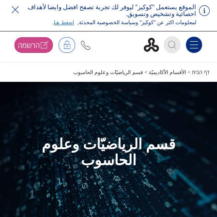
الموقع يستعمل "كوكيز" ليوفر لك تجربة تصفح افضل وايضا لأهداف
احصائية وتشخيص وتسويق.
لمعلومات اكثر عن "كوكيز" وسياسة الخصوصية المحدثة,
اضغط هنا
.
הרשמה
Toggle navigation
דלג על תפריט ראשי
דף הבית
>
الأقسام الأكاديميّة
>
قسم الرياضيّات وعلوم الحاسوب
قسم الرياضيّات وعلوم
الحاسوب