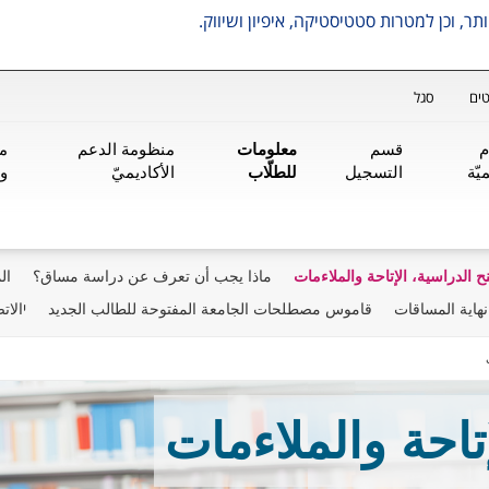
ים
סגל
م
قسم
معلومات
منظومة الدعم
من
يّة
التسجيل
للطلّاب
الأكاديميّ
و
نح الدراسية، الإتاحة والملاءمات
ماذا يجب أن تعرف عن دراسة مساق؟
ال
نهاية المساقات
قاموس مصطلحات الجامعة المفتوحة للطالب الجديد
יالات
تاحة والملاءمات