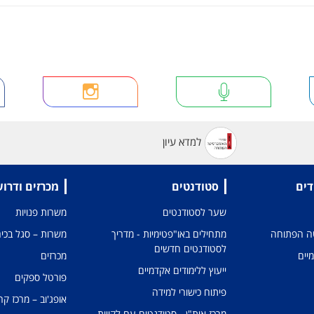
למדא עיון
דים
סטודנטים
מכרזים ודרו
שער לסטודנטים
משרות פנויות
טה הפתוחה
מתחילים באו"פטימיות - מדריך
משרות – סגל בכיר
לסטודנטים חדשים
מיים
מכרזים
ייעוץ ללימודים אקדמיים
פורטל ספקים
פיתוח כישורי למידה
אופג'וב – מרכז קר
מרכז אית"ן - סטודנטים עם לקויות