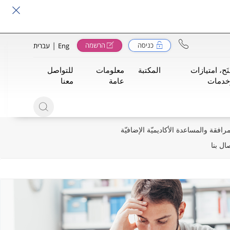
|
כניסה
הרשמה
Eng
עברית
َح، امتيازات
المكتبة
معلومات
للتواصل
خدمات
عامة
معنا
مرافقة والمساعدة الأكاديميّة الإضافيّة
صال بنا