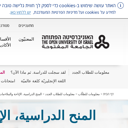
האתר עושה שימוש ב-cookies כדי לספק לך חווית גלישה טובה יותר, וכן למטרות סטטיסטיקה, איפיון ושיווק.
למידע על cookies ועל מדיניות הפרטיות המעודכנת,
יש ללחוץ כאן
.
מתעניינים
סטודנט
المعنيّون
الأقسا
الأكاديم
معلومات للطلاب الجدد
لقد سجلت للدراسة. ثم ماذا الآن؟
الم
اللغة الإنجليزيّة كلغة عالميّة
امتحانات 
דלג על תפריט ראשי
דף הבית
>
معلومات للطلّاب
>
معلومات للطلاب الجدد
>
المنح الدراسية، الإتاحة والملاءمات
المنح الدراسية، الإ