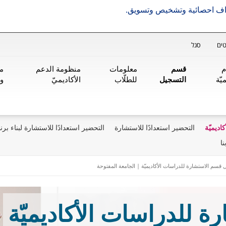
هداف احصائية وتشخيص وتسويق.
ים
סגל
م
قسم
معلومات
منظومة الدعم
من
يّة
التسجيل
للطلّاب
الأكاديميّ
و
ديميّة
التحضير استعدادًا للاستشارة
التحضير استعدادًا للاستشارة لبناء برنا
نا
قسم الاستشارة للدراسات الأكاديميّة | الجامعة المفتوحة
 للدراسات الأكاديميّة