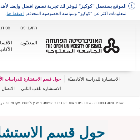
الموقع يستعمل "كوكيز" ليوفر لك تجربة تصفح افضل وايضا لأ
لمعلومات اكثر عن "كوكيز" وسياسة الخصوصية المحدثة,
اضغط هنا
.
מתעניינים
סטודנט
المعنيّون
الأقسا
الأكاديم
الاستشارة للدراسة الأكاديميّة
حول قسم الاستشارة للدراسات الأكا
الاستشارة للقب الثاني
الاتصال ب
דלג על תפריט ראשי
האוניברסיטה הפתוחה - אתר הבית
>
אתר בערבית
>
הרשמה
>
ייעוץ ללימודים אקדמיים
>
حول 
حول قسم الاستشارة