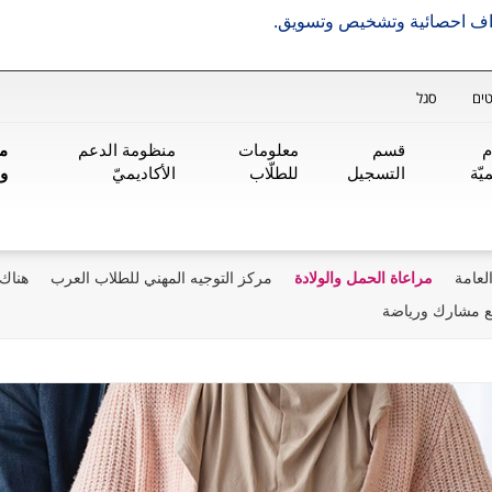
هداف احصائية وتشخيص وتسويق.
ים
סגל
م
قسم
معلومات
منظومة الدعم
من
يّة
التسجيل
للطلّاب
الأكاديميّ
و
لعامة
مراعاة الحمل والولادة
مركز التوجيه المهني للطلاب العرب
هناك 
 مشارك ورياضة