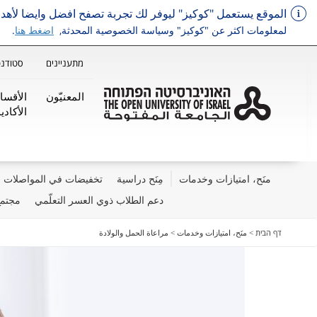
الموقع يستعمل "كوكيز" ليوفر لك تجربة تصفح افضل وايضا لأ
لمعلومات اكثر عن "كوكيز" وسياسة الخصوصية المحدثة,
اضغط هنا
.
מתעניינים
סטודנט
المعنيّون
الأقسا
الأكاديم
منَح، امتيازات وخدمات
مِنَح دراسية
تخفيضات في المواصلات ا
دعم الطلاب ذوي العسر التعلّمي
مجتمع
דלג על תפריט ראשי
דף הבית
>
منَح، امتيازات وخدمات
>
مراعاة الحمل والولادة