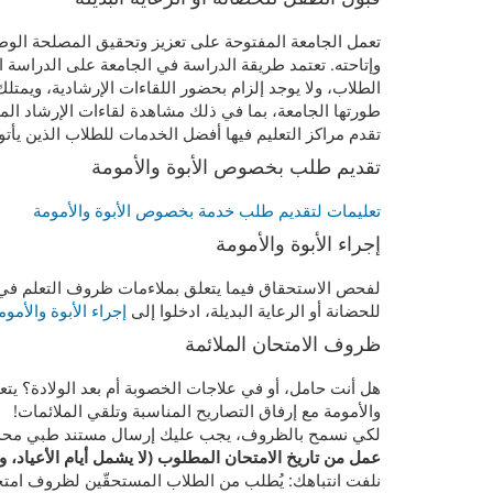
تعمل الجامعة المفتوحة على تعزيز وتحقيق المصلحة الوطني
وإتاحته. تعتمد طريقة الدراسة في الجامعة على الدراسة ال
الطلاب، ولا يوجد إلزام بحضور اللقاءات الإرشادية، ويمتلك
طورتها الجامعة، بما في ذلك مشاهدة لقاءات الإرشاد الم
تقدم مراكز التعليم فيها أفضل الخدمات للطلاب الذين يأت
تقديم طلب بخصوص الأبوة والأمومة
تعليمات لتقديم طلب خدمة بخصوص الأبوة والأمومة
إجراء الأبوة والأمومة
لفحص الاستحقاق فيما يتعلق بملاءمات ظروف التعلم في أ
للحضانة أو الرعاية البديلة، ادخلوا إلى
إجراء الأبوة والأموم
ظروف الامتحان الملائمة
هل أنت حامل، أو في علاجات الخصوبة أم بعد الولادة؟ يتعي
والأمومة مع إرفاق التصاريح المناسبة وتلقي الملائمات!
لكي نسمح بالظروف، يجب عليك إرسال مستند طبي محدَّث
عمل من تاريخ الامتحان المطلوب (لا يشمل أيام الأعياد، و
نلفت انتباهك: يُطلب من الطلاب المستحقّين لظروف امتحا