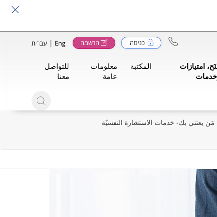
|
כניסה
הרשמה
Eng
עברית
َح، امتيازات
المكتبة
معلومات
للتواصل
خدمات
عامة
معنا
مَن يعتني بك- خدمات الاستشارة النفسيّة