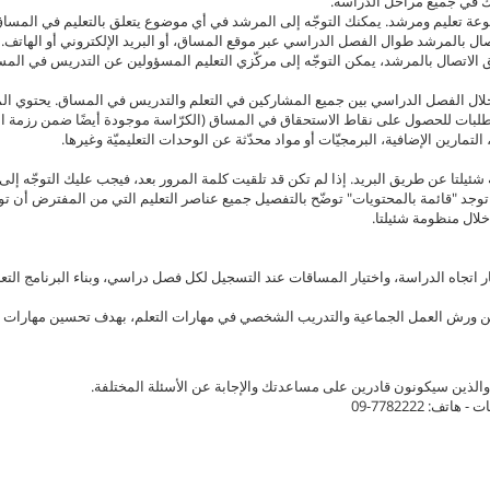
ك في جميع مراحل الدراسة.
ة تعليم ومرشد. يمكنك التوجّه إلى المرشد في أي موضوع يتعلق بالتعليم في المساق.
لاتصال بالمرشد طوال الفصل الدراسي عبر موقع المساق، أو البريد الإلكتروني أو اله
ق الاتصال بالمرشد، يمكن التوجّه إلى مركّزي التعليم المسؤولين عن التدريس في المس
لال الفصل الدراسي بين جميع المشاركين في التعلم والتدريس في المساق. يحتوي الم
ات للحصول على نقاط الاستحقاق في المساق (الكرّاسة موجودة أيضًا ضمن رزمة الموا
لتمارين الإضافية، البرمجيّات أو مواد محدّثة عن الوحدات التعليميّة وغيرها.
عن طريق البريد. إذا لم تكن قد تلقيت كلمة المرور بعد، فيجب عليك التوجّه إلى مركز الت
 توجد "قائمة بالمحتويات" توضّح بالتفصيل جميع عناصر التعليم التي من المفترض أن توجد
اتجاه الدراسة، واختيار المساقات عند التسجيل لكل فصل دراسي، وبناء البرنامج الت
 ورش العمل الجماعية والتدريب الشخصي في مهارات التعلم، بهدف تحسين مهارات ا
والذين سيكونون قادرين على مساعدتك والإجابة عن الأسئلة المختلفة.
ات - هاتف:
7782222
-09