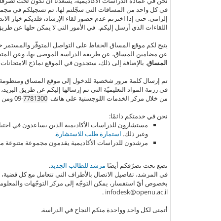
نحن في عمادة الدراسات الأكاديمية، يسعدنا أن نكون تحت تصرف
في كل واحد من المساقات التي سجّلتم لها، تم تسجيلكم في مجموع
إلزامي. حتى إذا اخترتم عدم حضور لقاء الإرشاد، فلديكم خيار ا
اللقاءات الذي أرسل إليكم. في الأمور التي لا يمكن حلها عن طري
يتيح لكم موقع المساق الحفاظ على التواصل المتوفّر والمستمر خ
عن مضامين المساق، عن طريقة الدراسة الموصى بها، وعن المتطلب
المساق
. بالإضافة إلى ذلك، ستجدون في الموقع نماذج الامتحانات، ا
تم إرسال كلمة مرور شخصية للدخول إلى موقع المساق ومنظومة شئيلتا 
في رزمة المواد التعليميّة التي تم إرسالها إليكم عن طريق البريد،
من خلال مركز الخدمات اللوجستية على هاتف
7781300
-09 ومن خلال منظومة شئيلتا.
نحن في خدمتكم دائمًا:
مستشارون للدراسات الأكاديمية الذين يساعدون في اختيار 
وغير ذلك.
استمارة طلب للاستشارة
.
مرشدون للدراسات الأكاديمية يقدمون مجموعة متنوعة من
نضع تحت تصرّفكم أيضًا
مرشد للطالب الجديد
.
في المرشد، تفاصيل الاتصال بالأطراف التي تتعامل مع كل قضية، 
بخصوص أيّ استفسار، يمكن التوجّه إلى مركز التوجّهات والمعلوم
.
i
nfodesk@openu.ac.il
أتمنى لكل واحد وواحدة منكم النجاح في الدراسة.