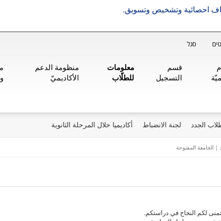
هداف احصائية وتشخيص وتسويق.
ים
סגל
م
قسم
معلومات
منظومة الدعم
من
يّة
التسجيل
للطلّاب
الأكاديميّ
و
لاب الجدد
لجنة الانضباط
أكاديميا خلال المرحلة الثانوية
 | الجامعة المفتوحة
تمنى لكم النجاح في دراستكم.