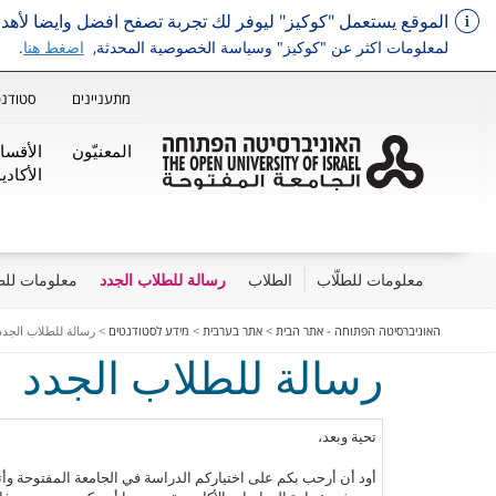
الموقع يستعمل "كوكيز" ليوفر لك تجربة تصفح افضل وايضا لأ
لمعلومات اكثر عن "كوكيز" وسياسة الخصوصية المحدثة,
اضغط هنا
.
מתעניינים
סטודנט
المعنيّون
الأقسا
الأكاديم
معلومات للطلّاب
الطلاب
رسالة للطلاب الجدد
معلومات للط
דלג על תפריט ראשי
האוניברסיטה הפתוחה - אתר הבית
>
אתר בערבית
>
מידע לסטודנטים
>
رسالة للطلاب الجدد
رسالة للطلاب الجدد
تحية وبعد،
أود أن أرحب بكم على اختياركم الدراسة في الجامعة المفتوحة وأ