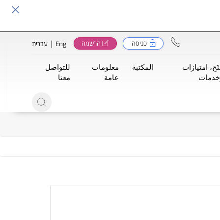
|
כניסה
הרשמה
Eng
עברית
َح، امتيازات
المكتبة
معلومات
للتواصل
خدمات
عامة
معنا