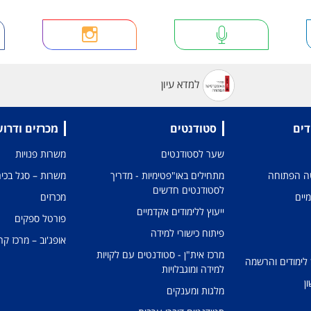
למדא עיון
דים
סטודנטים
מכרזים ודרו
שער לסטודנטים
משרות פנויות
טה הפתוחה
מתחילים באו"פטימיות - מדריך
משרות – סגל בכיר
לסטודנטים חדשים
מיים
מכרזים
ייעוץ ללימודים אקדמיים
פורטל ספקים
פיתוח כישורי למידה
אופג'וב – מרכז קר
מרכז אית"ן - סטודנטים עם לקויות
 לימודים והרשמה
למידה ומוגבלויות
ן
מלגות ומענקים