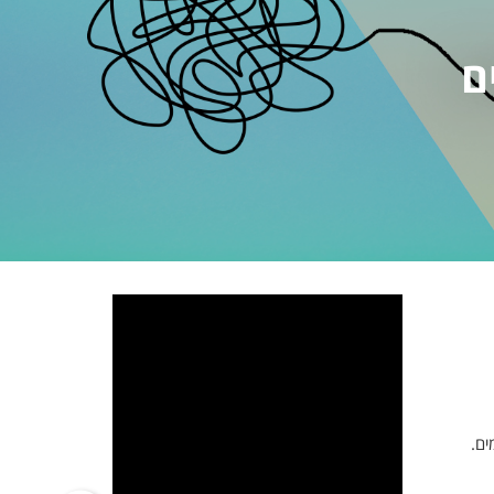
ם
ים.