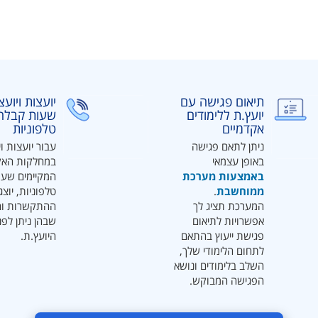
תיאום פגישה עם
יועצות ויוע
יועץ.ת ללימודים
שעות קבלה
אקדמיים
טלפוניות
ניתן לתאם פגישה
עבור יועצות וי
באופן עצמאי
במחלקות האק
באמצעות מערכת
המקיימים שעו
ממוחשבת
.
טלפוניות, יוצג
המערכת תציג לך
ההתקשרות ו
אפשרויות לתיאום
שבהן ניתן לפנ
פגישת ייעוץ בהתאם
היועץ.ת.
לתחום הלימודי שלך,
השלב בלימודים ונושא
הפגישה המבוקש.