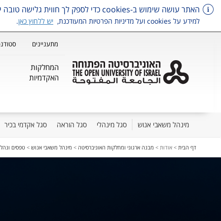
האתר עושה שימוש ב-cookies כדי לספק לך חווית גלישה טובה יותר, וכן למטרות סטטיסטיקה, איפיון ושיווק.
למידע על cookies ועל מדיניות הפרטיות המעודכנת,
יש ללחוץ כאן
.
מתעניינים
סטודנט
המחלקות
האקדמיות
מינהל משאבי אנוש
סגל מינהלי
סגל הוראה
סגל אקדמי בכיר
דלג על תפריט ראשי
דף הבית
>
אודות
>
מבנה ארגוני ומחלקות האוניברסיטה
>
מינהל משאבי אנוש
>
טפסים ונהלי