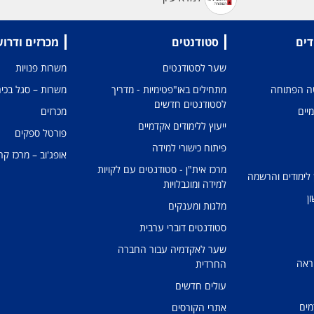
דים
סטודנטים
מכרזים ודרו
שער לסטודנטים
משרות פנויות
טה הפתוחה
מתחילים באו"פטימיות - מדריך
משרות – סגל בכיר
לסטודנטים חדשים
מיים
מכרזים
ייעוץ ללימודים אקדמיים
פורטל ספקים
פיתוח כישורי למידה
אופג'וב – מרכז קר
מרכז אית"ן - סטודנטים עם לקויות
 לימודים והרשמה
למידה ומוגבלויות
ן
מלגות ומענקים
סטודנטים דוברי ערבית
שער לאקדמיה עבור החברה
ראה
החרדית
עולים חדשים
מים
אתרי הקורסים