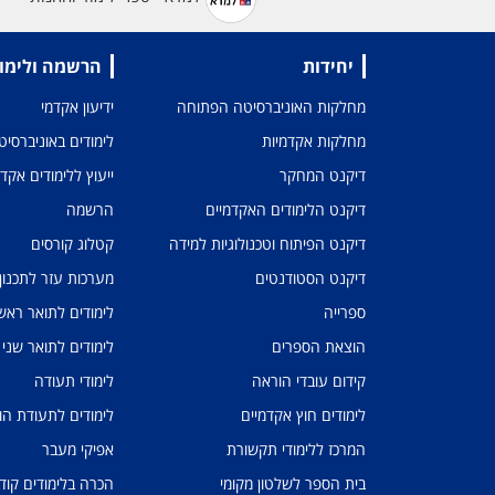
יחידות
הרשמה ולימו
מחלקות האוניברסיטה הפתוחה
ידיעון אקדמי
מחלקות אקדמיות
לימודים באוניברסי
דיקנט המחקר
ייעוץ ללימודים אקד
דיקנט הלימודים האקדמיים
הרשמה
דיקנט הפיתוח וטכנולוגיות למידה
קטלוג קורסים
דיקנט הסטודנטים
מערכות עזר לתכנון
ספרייה
לימודים לתואר ראשו
הוצאת הספרים
לימודים לתואר שני
קידום עובדי הוראה
לימודי תעודה
לימודים חוץ אקדמיים
לימודים לתעודת הו
המרכז ללימודי תקשורת
אפיקי מעבר
בית הספר לשלטון מקומי
הכרה בלימודים קוד