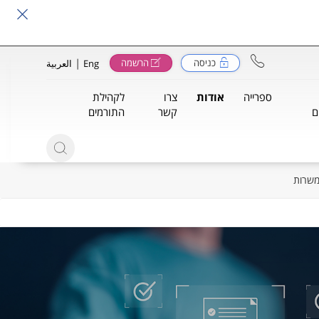
|
כניסה
הרשמה
Eng
العربية
ספרייה
אודות
צרו
לקהילת
ם
קשר
התורמים
שרות