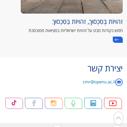
זהוּיוֹת בְּסִכְסוּךְ, זהוּיוֹת בַּסִּכְסוּךְ
חמש נקודות מבט על זהויות ישראליות במציאות מסוכסכת
יצירת קשר
cmr@openu.ac.il