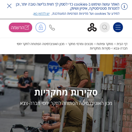
האתר עושה שימוש ב-cookies כדי לספק לך חווית גלישה טובה יותר, וכן
למטרות סטטיסטיקה, איפיון ושיווק.
למידע על cookies ועל מדיניות הפרטיות המעודכנת,
יש ללחוץ כאן
.
הרשמה
Toggle navigation
דלג על תפריט ראשי
דף הבית
>
מחקר ופיתוח
>
מכונים ומרכזי מחקר
>
מכון האוניברסיטה הפתוחה לחקר יחסי
חברה-צבא
>
סקירות מחקריות
סקירות מחקריות
מכון האוניברסיטה הפתוחה לחקר יחסי חברה-צבא