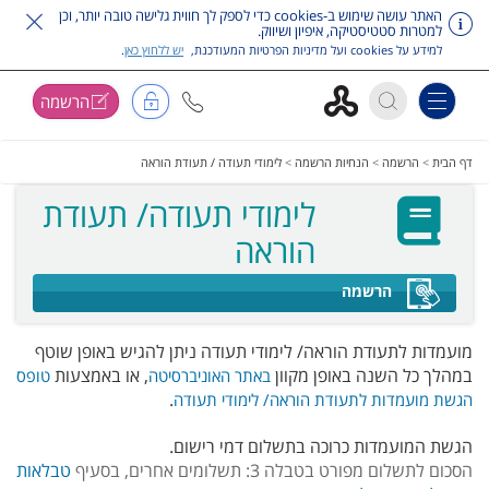
האתר עושה שימוש ב-cookies כדי לספק לך חווית גלישה טובה יותר, וכן
למטרות סטטיסטיקה, איפיון ושיווק.
למידע על cookies ועל מדיניות הפרטיות המעודכנת,
יש ללחוץ כאן
.
הרשמה
Toggle navigation
דלג על תפריט ראשי
דף הבית
>
הרשמה
>
הנחיות הרשמה
>
לימודי תעודה / תעודת הוראה
לימודי תעודה/ תעודת
הוראה
הרשמה
מועמדות לתעודת הוראה/ לימודי תעודה ניתן להגיש באופן שוטף
במהלך כל השנה באופן מקוון
, או באמצעות
באתר האוניברסיטה
טופס
.
הגשת מועמדות לתעודת הוראה/ לימודי תעודה
הגשת המועמדות כרוכה בתשלום דמי רישום.
הסכום לתשלום מפורט בטבלה 3: תשלומים אחרים, בסעיף
טבלאות