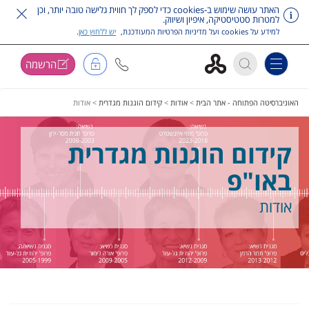
האתר עושה שימוש ב-cookies כדי לספק לך חווית גלישה טובה יותר, וכן
למטרות סטטיסטיקה, איפיון ושיווק.
למידע על cookies ועל מדיניות הפרטיות המעודכנת,
יש ללחוץ כאן
.
הרשמה
Toggle navigation
דלג על תפריט ראשי
האוניברסיטה הפתוחה - אתר הבית
>
אודות
>
קידום הוגנות מגדרית
>
אודות
קידום הוגנות מגדרית
באו"פ
אודות