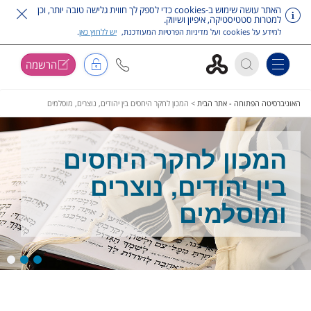
האתר עושה שימוש ב-cookies כדי לספק לך חווית גלישה טובה יותר, וכן
למטרות סטטיסטיקה, איפיון ושיווק.
למידע על cookies ועל מדיניות הפרטיות המעודכנת,
יש ללחוץ כאן
.
הרשמה
Toggle navigation
דלג על תפריט ראשי
האוניברסיטה הפתוחה - אתר הבית
>
המכון לחקר היחסים בין יהודים, נוצרים, מוסלמים
המכון לחקר היחסים
בין יהודים, נוצרים
ומוסלמים