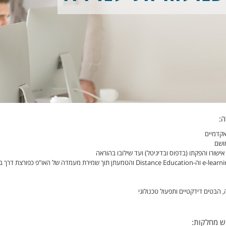
ה:
אקדמיים
מושם
אישורו והפקתו (בדפוס ובדיגיטל) ועד שילובו בהוראה
קביעת מדיניות של טכנולוגיות למידה מתקדמות בעולמות ה-e-learning וה-Distance Education והטמעתן תוך שמירת מעמדה של האו"פ כפו
הבטים דידקטיים ותפעול טכנולוגי
וש מחלקות: