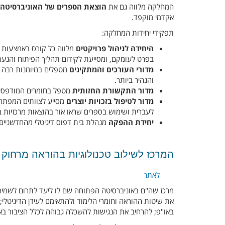
המחלקה מלווה גם את
הוצאת הספרים של האוניברסיטה
אקדמי מוקפד.
תפקידי יחידות המחלקה:
היחידה לניהול פרויקטים
מלווה כל קורס באמצעות 
בפרט לעומקם, ומסייעת לקידום תהליך הפיתוח והנעת
מדורי העורכים והמתקינים
מטפלים במיומנות רבה ב
והנהיר ביותר.
מדור התקשורת החזותית
מטפל בחומרים המודפסים וה
מדור לטיפול בזכויות יוצרים
מסייע לצוותים המפתחים
לעברית ושימוש בספרים שראו אור בהוצאות מרכזיות בעו
יחידת ההפקה
מנהלת בית דפוס דיגיטלי מהחדשניים 
המרכז לשילוב טכנולוגיות בהוראה מרחוק
לאתר
מרכז שה"ם באוניברסיטה הפתוחה שם לו ליעד לתרום לשמיר
את שיטות ההוראה וחומרי הלימוד ולהתאימם לעידן הדיגיטלי;
באו"פ; להרחיב את הנגישות להשכלה גבוהה לכלל הציבור בא