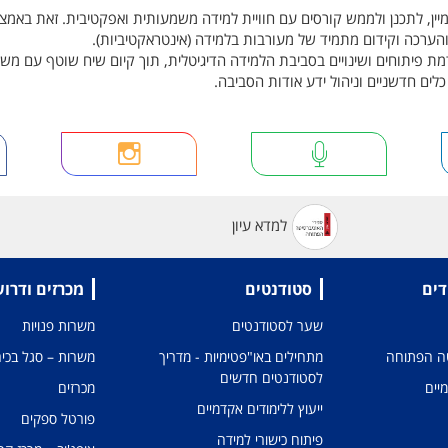
ין, לתכנן ולממש קורסים עם חוויית למידה משמעותית ואפקטיבית. זאת באמצ
 והערכה וקידום מתמיד של מעורבות בלמידה (אינטראקטיביות).
ת פיתוחים ושינויים בסביבת הלמידה הדיגיטלית, תוך קיום שיח שוטף עם מש
 חדשניים וניהול ידע אודות הסביבה.
למדא עיון
דים
סטודנטים
מכרזים ודרו
שער לסטודנטים
משרות פנויות
טה הפתוחה
מתחילים באו"פטימיות - מדריך
משרות – סגל בכיר
לסטודנטים חדשים
מיים
מכרזים
ייעוץ ללימודים אקדמיים
פורטל ספקים
פיתוח כישורי למידה