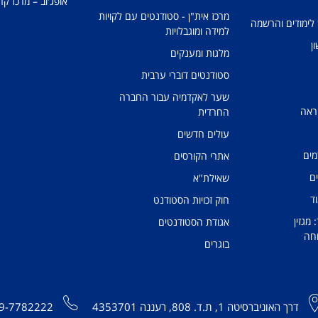
אופג'וב – מרכז קר
מרכז אית"ן - סטודנטים עם לקויות
 לימודים והרשמה
למידה ומוגבלויות
ן
מלגות ומענקים
סטודנטים דוברי ערבית
שער לאקדמיה עבור החברה
ראה
החרדית
עולים חדשים
מים
אתרי הקורסים
ים
שאילת"א
ד
חוק זכויות הסטודנט
מגזין
אגודת הסטודנטים
חה
בוגרים
דרך האוניברסיטה 1, ת.ד. 808, רעננה 4353701
9-7782222