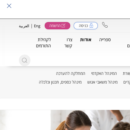
|
כניסה
הרשמה
Eng
العربية
ספרייה
אודות
צרו
לקהילת
ם
קשר
התורמים
ורת
המינהל האקדמי
המחלקה להערכה
דים
מינהל משאבי אנוש
מינהל כספים, תכנון וכלכלה