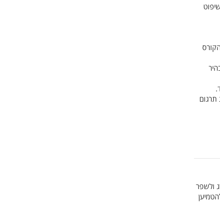
שיפוט
הקורס
היר
.
 תרגום
ג ולשפר
הטמיען