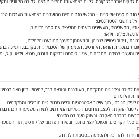
להקים אתר לכל קורס, לקיים באמצעותו תהליכי הוראה ולמידה מקוונים ותק
נחיה פנים-אל-פנים – מפגשי הנחיה חיים המועברים באמצעות מערכות טכנול
 אל מחשבי הסטודנטים;
ואודיו, המשלימים, מעשירים ולעתים מחליפים את ספרי הלימוד;
דגשת צילומי וידאו;
חינתן, ניהול ניסויים לגביהן, והתאמתן למערך ההוראה והלמידה;
ונות במסגרת הוראת הקורסים, הטמעתן של הטכנולוגיות בקִרבם, ותמיכה בהם
ם ומעצבי למידה, מתכנתים, אנשי סיסטם ובדיקות תוכנה, טכנאי וידאו וקול, ומ
וית למידה ופדגוגיה מתקדמת, מעודכנת ופורצת דרך, למימוש חזון האוניברסיט
ות והלומדים.
ידן הנוכחי, תוך שילוב אסטרטגיות וכלים טכנולוגיים מובילים ומתקדמים.
ה לסגל האקדמי לעצב מרחבים דיגיטליים המקדמים למידה משמעותית כמו גם
 הנדרשת במרחב האקדמי ובשוק העבודה הדינמי.
ם סגלי הקורסים, וכפועל יוצא בתכנון ובפיתוח פדגוגי של קורסים, תוך הטמעה
ה.
 והיחידה להדרכה ולהטמעה בסביבת הלמידה.