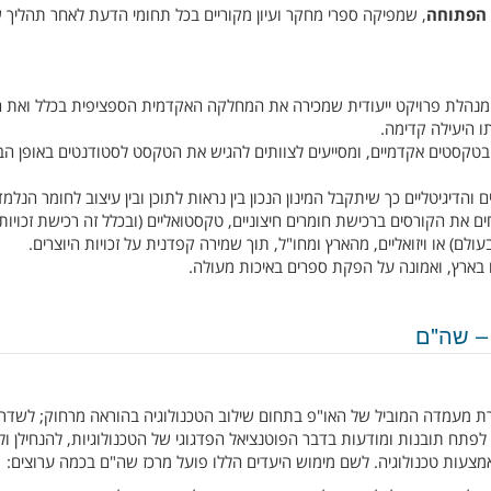
 הפתוחה
, שמפיקה ספרי מחקר ועיון מקוריים בכל תחומי הדעת לאחר תהליך 
מנהלת פרויקט ייעודית שמכירה את המחלקה האקדמית הספציפית בכלל ואת 
ו היעילה קדימה.
טקסטים אקדמיים, ומסייעים לצוותים להגיש את הטקסט לסטודנטים באופן הב
דיגיטליים כך שיתקבל המינון הנכון בין נראות לתוכן ובין עיצוב לחומר הנלמד
 את הקורסים ברכישת חומרים חיצוניים, טקסטואליים (ובכלל זה רכישת זכויות
לם) או ויזואליים, מהארץ ומחו"ל, תוך שמירה קפדנית על זכויות היוצרים.
בארץ, ואמונה על הפקת ספרים באיכות מעולה.
 – שה"ם
ת מעמדה המוביל של האו"פ בתחום שילוב הטכנולוגיה בהוראה מרחוק; לשדר
 לפתח תובנות ומודעות בדבר הפוטנציאל הפדגוגי של הטכנולוגיות, להנחילן ול
מצעות טכנולוגיה. לשם מימוש היעדים הללו פועל מרכז שה"ם בכמה ערוצים: