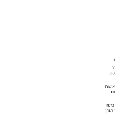
.
דם
סים
ישורו
פרי
 ברמה
 בארץ.