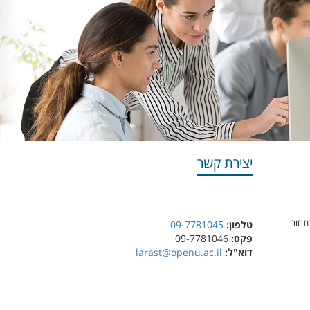
יצירת קשר
רצת דרך בתחום
טלפון:
09-7781045
פקס:
09-7781046
דוא"ל:
larast@openu.ac.il