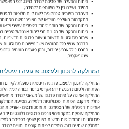
פיתוח והפעלה של סביבת למידה באינטרנט המאפשרת 
מהירה ויעילה בין כל השותפים ללמידה;
העמדת תשתית טכנולוגית לשם קיום חלופות למפגשי ה
מתקדמות מאולפני הווידאו של האוניברסיטה הפתוחה
פיתוח והפקה של חומרי לימוד דיגיטליים עשירי וידאו 
פיתוח והפקה של מגוון חומרי לימוד אינטראקטיביים בה
איתור טכנולוגיות חדשות וגישות פדגוגיות חדשניות, ב
הדרכת אנשי סגל ההוראה אשר מיישמים טכנולוגיות ש
המרכז כולל ארבע יחידות, ובהן פועלים מומחים פדגוגיי
אינטראקטיב.
המחלקה לתכנון ולעיצוב פדגוגיה דיגיטלית
המחלקה לתכנון ולעיצוב פדגוגיה דיגיטלית פועלת לקידום חו
הפתוחה ולטובת הנגשת ידע אקדמי ברמה גבוהה לכלל הלומד
המחלקה אמונה על פיתוח פדגוגי של משאבי למידה מותאמים לע
כחלק מדיקנט הפיתוח וטכנולוגיות הלמידה, מסייעת המחלק
אוריינות דיגיטלית של הסטודנטיות והסטודנטים - אוריינות
המחלקה עוסקת בחקר וזיהוי צרכים פדגוגיים רלוונטיים יחד ע
טכנולוגיים ומתודולוגיות חדשות באופן שוטף בסביבת הלמיד
במחלקה שתי יחידות: היחידה לפיתוח קורסים וחוויית למידה