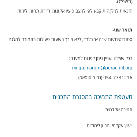
(תשפ"ג).
הזכאות למלגה תיקבע לפי למצב סוציו אקונומי ודירוג תחומי לימוד.
תואר שני-
סטודנטים/יות שנה א' בלבד, ללא צורך בשעות פעילות בתמורה למלגה.
בכל שאלה ועניין ניתן לפנות למענה:
milga.marom@perach-il.org
054-7731216 (גם בווטסאפ)
מעטפת התמיכה במסגרת התכנית
תמיכה אקדמית
ייעוץ אקדמי והכוון לימודים