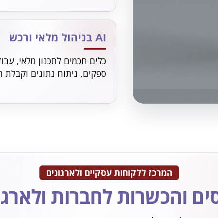
AI בניהול מלאי ורכש
כלים חכמים לתכנון מלאי, עבו
ספקים, ניתוח נתונים וקבלת 
ֵי בינה
המרכז ללקוחות עסקיים ולארגונים
ים והכשרות לחברות ולארגו
בחלק מהקורסים ב"דיפלומה" משולבים כלי בינה מלאכותית (AI) לצורכי
 תהליכים