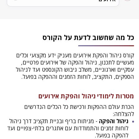
לכל אירוע.
עיצוב ויצירת אווירה: בניית קונספט ייחודי, בחירת
צבעים, שימוש בחומרים ובפרחים.
בסיום הקורס יתכנן כל משתתפ אירוע מההתחלה ועד
מוסיקה לאירוע: בחירת פסקול אשר מותאם לאירוע
הסוף, כולל כתיבת בריף, בניית תקציב, לוחות זמן, ומצגת
ולקהל, המגמות העכשוויות.
אירוע. פרויקט זה ישמש כתיק עבודות מקצועי שיסייע
אטרקציות וקולינריה: איך לבחור ספקים מיוחדים ופורצי
כל מה שחשוב לדעת על הקורס
לכניסה בטוחה ומוצלחת לעולם ההפקה.
דרך.
קורס ניהול והפקת אירועים מעניק ידע מקצועי וכלים
מעשיים לתכנון, ניהול והפקה של אירועים פרטיים,
עסקיים וארגוניים, משלב גיבוש הקונספט ועד לניהול
הספקים, התקציב, לוחות הזמנים וההפקה בפועל.
מטרות לימודי ניהול והפקת אירועים
הכרת עולם ההפקות ורכישת כל הכלים הנדרשים
להצלחה:
ניהול והפקה
- מניתוח בריף ובניית תקציב דרך ניהול
לוחות זמנים והתמודדות עם אתגרים בלתי-צפויים ועד
להפקה בפועל.