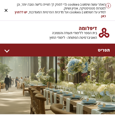
האתר עושה שימוש ב-cookies כדי לספק לך חוויית גלישה טובה יותר, וכן
i
למטרות סטטיסטיקה, אפיון ושיווק.
×
למידע על השימוש ב-cookies ועל מדיניות הפרטיות המעודכנת,
יש ללחוץ
כאן
.
דיפלומה
בית הספר ללימודי תעודה והסמכה
האוניברסיטה הפתוחה - לימודי החוץ
תפריט
דף הבית
אודות
קמפוסים
המרכז ללימודי עיצוב פנים
המרכז להכשרה מקצועית
קורסים בפיקוח משרד העבודה