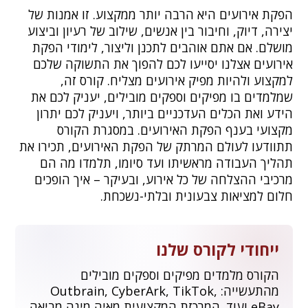
הפקת אירועים היא הרבה יותר ממקצוע. זו אמנות של
יצירה, דיוק, וחיבור בין אנשים, שילוב של רעיון וביצוע
מושלם. אם אתם אוהבים לתכנן וליצור, לימודי הפקת
אירועים אצלנו יסייעו לכם להפוך את התשוקה שלכם
למקצוע ולהיות מפיק אירועים מצליח. קורס זה,
שמלמדים בו מפיקים וספקים מובילים, יעניק לכם את
הידע ואת הכלים העדכניים ביותר, ויעניק לכם יתרון
מקצועי בענף הפקת האירועים. במסגרת הקורס
תתוודעו לעולם המרתק של הפקת האירועים, תכירו את
תהליך העבודה מראשיתו ועד סיומו, תלמדו מה הם
מרכיבי ההצלחה של כל אירוע, ובעיקר – איך הופכים
חלום למציאות צבעונית ובלתי-נשכחת.
ייחודי לקורס שלנו
הקורס מלמדים מפיקים וספקים מובילים
מהתעשייה: Outbrain, CyberArk, TikTok,
eBay ועוד. המרכזת המקצועית מאיה מינה מביאה