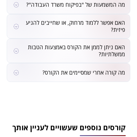
תוכנת שכר, וגיליונות אלקטרוניים לעיבוד נתונים (Excel). חשוב
מה המשמעות של "בפיקוח משרד העבודה"?
לדעת: מחשבי Mac אינם תומכים בתוכנות הרלוונטיות, ולכן יש
לוודא זאת מראש.
פיקוח משרד העבודה פירושו שתוכנית הלימודים עומדת
האם אפשר ללמוד מרחוק, או שחייבים להגיע
בסטנדרטים שנקבעו על ידי המשרד, ושבחינות ההסמכה מוכרות
באופן רשמי. זה מבטיח שהתעודה שתקבל/י מוכרת על ידי
פיזית?
מעסיקים בשוק העבודה. שימו לב: שכר הלימוד אינו כולל הוצאות
נלוות כגון ספרים ואגרות בחינות חיצוניות.
הקורס מוצע בשתי מתכונות – פרונטלית ומקוונת – לבחירתך.
האם ניתן לממן את הקורס באמצעות הטבות
בשתי המתכונות נדרשת נוכחות ב-85% מהשיעורים. מומלץ
לפנות לייעוץ לפרטים על המחזור הקרוב ועל האפשרויות הזמינות.
ממשלתיות?
כן. הקורס מוכר לפיקדון חיילים משוחררים, לתשלום באמצעות
הסתדרות העובדים ומועדון חבר, וכן לוואצ'ר לדורשי עבודה
מה קורה אחרי שמסיימים את הקורס?
לזכאים. לבירור הזכאות יש לפנות לשירות התעסוקה.
לאחר סיום הקורס ועמידה בדרישות, ניגשים לבחינות ההסמכה
של משרד העבודה. העומדים בבחינות מקבלים תעודת גמר
(מנהל חשבונות סוג 2+1 בכיר) ותעודת מקצוע (הנהלת חשבונות
סוג 2). תעודות אלה מאפשרות השתלבות בשוק העבודה
בתפקידי הנהלת חשבונות.
קורסים נוספים שעשויים לעניין אותך