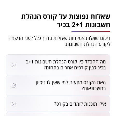
שאלות נפוצות על קורס הנהלת
חשבונות 2+1 בכיר
ריכזנו שאלות אמיתיות שעולות בדרך כלל לפני הרשמה
לקורס הנהלת חשבונות.
מה ההבדל בין קורס הנהלת חשבונות 2+1
בכיר לבין קורסים אחרים בתחום?
קורס 2+1 בכיר הוא הקורס המקיף ביותר – הוא כולל גם את רמת
האם הקורס מתאים למי שאין לו ניסיון
סוג 1 וגם את רמת סוג 2, יחד עם הכשרה מתקדמת. בסיומו ניתן
לגשת לבחינות ההסמכה של משרד העבודה לקבלת שתי
בחשבונאות?
תעודות מוכרות: תעודת גמר ותעודת מקצוע.
כן. הקורס בנוי ממקצועות תשתית שמניחים את הבסיס הרעיוני,
ולאחר מכן מעמיק לחשבונאות פיננסית ומעשית. הכניסה לקורס
אילו תוכנות לומדים בקורס?
מצריכה ועדת קבלה, שמטרתה לוודא שהמועמד/ת מתאים/ה
וממוקד/ת בלמידה.
בקורס לומדים תוכנה להנהלת חשבונות (הרווחת בשוק העבודה),