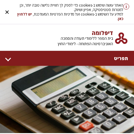
האתר עושה שימוש ב-cookies כדי לספק לך חוויית גלישה טובה יותר, וכן
i
למטרות סטטיסטיקה, אפיון ושיווק.
×
למידע על השימוש ב-cookies ועל מדיניות הפרטיות המעודכנת,
יש ללחוץ
כאן
.
דיפלומה
בית הספר ללימודי תעודה והסמכה
האוניברסיטה הפתוחה - לימודי החוץ
תפריט
דף הבית
אודות
קמפוסים
המרכז ללימודי עיצוב פנים
המרכז להכשרה מקצועית
קורסים בפיקוח משרד העבודה