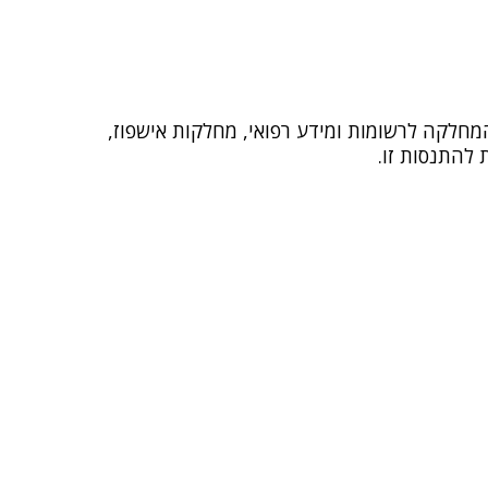
בשירותי הבריאות (כגון: המחלקה לרשומות ומידע רפואי, מחלקות אישפוז,
 להתנסות זו.