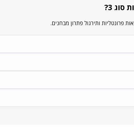
סוג 3?
.
קופתיים.
ן ארוך.
דמות.