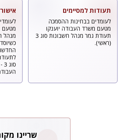
תעודות למסיימים
אישור
לעומדים בבחינות ההסמכה
לעומדי
מטעם משרד העבודה יוענקו
מטעם מ
תעודת גמר מנהל חשבונות סוג 3
(ראשי).
כשיוסדר
החדשות,
לתעודת
סו
העבודה
שריינו מקו