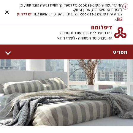
האתר עושה שימוש ב-cookies כדי לספק לך חוויית גלישה טובה יותר, וכן
i
×
למטרות סטטיסטיקה, אפיון ושיווק.
למידע על השימוש ב-cookies ועל מדיניות הפרטיות המעודכנת,
יש ללחוץ
כאן
.
דיפלומה
בית הספר ללימודי תעודה והסמכה
האוניברסיטה הפתוחה - לימודי החוץ
תפריט
דף הבית
אודות
קמפוסים
המרכז ללימודי עיצוב פנים
המרכז להכשרה מקצועית
קורסים בפיקוח משרד העבודה