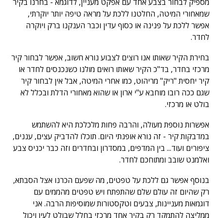
מספיק לבחור בצבע אחד עם אפקט מעניין, לדוגמא - בחרנו בקיר
שמאחורי המיטה, החלטנו ללכת על מראה טיפה יותר יוקרתי,
אפשר ללכת על פנינה או כסוף עדין וכבר הענקנו ברק ויוקרה
לחדר.
בחירת הקיר שאותו אנו רוצים לצבוע נורא חשוב, אפשר לבחור קיר
מרכזי בחדר, בד"כ הקיר שאותו רואים מולנו כשנכנסים לחדר או
קיר יחסית "ריק" מריהוט, כמו אחרי המיטה, אבל אין לבחור קיר
שגם ככה רובו מוחבא ע"י ארון או שהוא מאחורי הדלת ובכלל לא
בולט או מרכזי.
אפשרות נוספת מעולה, והרבה פחות מלכלכת היא להשתמש
במדבקות קיר - זה נורא אופנתי היום. תוכלו להדביק עצים, עננים,
ציפורים ועוד... בין המדפים, במסדרון ובחדרים וזה כבר יכניס צבע
ואלמנט שובב ומתוחכם לחדר.
בנוסף אפשר גם ללכת על טפטים, מה שפעם הכרנו אצל הסבתא,
רק שהיום זה עולם שלם שהתפתח ויש טפטים מהממים עם
דוגמאות מעניינות, צבעים וטקסטורות שמוסיפות הרבה. אני
ממליצה להתמקד רק בקיר אחד מרכזי בחלל שבולט לעין ויכול