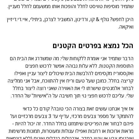
שתמיד מוסיפות טוויסט לחלל והופכות אותו ממשעמם לחלל מעניין.
היכן לחפש? גולף & קו, ורדינון, המשביר לצרכן, ביתילי, איי.די.דיזיין
ואיקאה.
הכל נמצא בפרטים הקטנים
הדבר שתמיד אני אומרת ללקוחות שלי: מה שמשדרג את הבית הם
התוספות הקטנות. ללא עלות גבוהה אפשר לרכוש חפצים
ואקססוריז מקסימים להלבשת הבית שיכולים ליצור עניין ואפילו
קריצה בחלל. כמובן שעל טעם וריח אין להתווכח, אבל אני ממליצה
לבחור אלמנטים שישרתו לי את האווירה שאני רוצה ליצור בחלל
שלי. עליכם לרכוש חפצי נוי תוך חשיבה על ה"אישיות" של החדר.
אז איך אנחנו עושים זאת בצורה הכי טובה? קודם כל כדאי
להתמקד על מספר צבעים מרכזי, עדיף עד 3 צבעים מרכזיים ועל
פיהם לבחור את הפריטים שיתמזגו בחלל החדר. זה יכול להיות -
מראות ארוכות או רחבות ואפילו עגולות ומעוטרות, תמונות מרשימות
שיכניסו צבע או עניין בחדר, אגרטלים בגדלים שונים (ללא דוגמאות