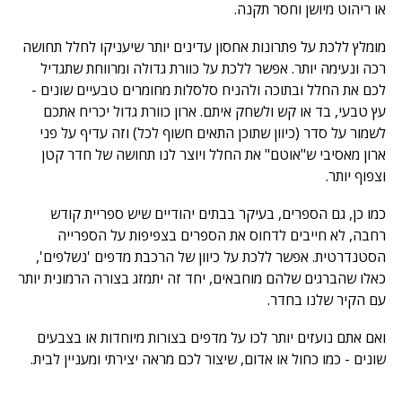
או ריהוט מיושן וחסר תקנה.
מומלץ ללכת על פתרונות אחסון עדינים יותר שיעניקו לחלל תחושה
רכה ונעימה יותר. אפשר ללכת על כוורת גדולה ומרווחת שתגדיל
לכם את החלל ובתוכה ולהניח סלסלות מחומרים טבעיים שונים -
עץ טבעי, בד או קש ולשחק איתם. ארון כוורת גדול יכריח אתכם
לשמור על סדר (כיוון שתוכן התאים חשוף לכל) וזה עדיף על פני
ארון מאסיבי ש"אוטם" את החלל ויוצר לנו תחושה של חדר קטן
וצפוף יותר.
כמו כן, גם הספרים, בעיקר בבתים יהודיים שיש ספריית קודש
רחבה, לא חייבים לדחוס את הספרים בצפיפות על הספרייה
הסטנדרטית. אפשר ללכת על כיוון של הרכבת מדפים 'נשלפים',
כאלו שהברגים שלהם מוחבאים, יחד זה יתמזג בצורה הרמונית יותר
עם הקיר שלנו בחדר.
ואם אתם נועזים יותר לכו על מדפים בצורות מיוחדות או בצבעים
שונים - כמו כחול או אדום, שיצור לכם מראה יצירתי ומעניין לבית.