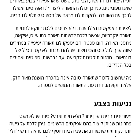
יופי וליצור לנו הדגשה, הבלטה, טשטוש או אפילו לצבוע באזורים
שאנו מעוניינים. כמו כן יכולה התאורה ליצור לנו אפקטים ואפילו
לרכך את האווירה ולהקנות לנו מראה של תכשיט שתלוי לנו בבית.
ליצירת האפקטים הללו אנחנו לא צריכים ללכת דווקא לחנויות
תאורה יוקרתיות, אפשר ללכת לרשתות תאורה כמו אייס, איקאה,
מחסני תאורה, הום סנטר והם יספקו לנו תאורה יפיפייה במחירים
שווה ערך לכל כיס והכי חשוב יש להם מבחר לא קטן בכלל של
דוגמאות - ממנורות קטנות לקריאה, עד נברשות, ספוטים ואהילים
בכל הגדלים.
מה שחשוב לזכור שתאורה טובה אינה בהכרח מושגת מאור חזק,
אלא דווקא מבחירת סוג התאורה המתאים למטרה.
נגיעות בצבע
מעוניינים בבית רענן יותר? מלא חיות וצבע? כיום יש לא מעט
פתרונות שניתן ליצור בהם אפקטים מרשימים. ניתן ללכת על נישה
יותר נקודתית שתשדרג את פני הבית ויוסיף לכם מראה חדש לחלל.