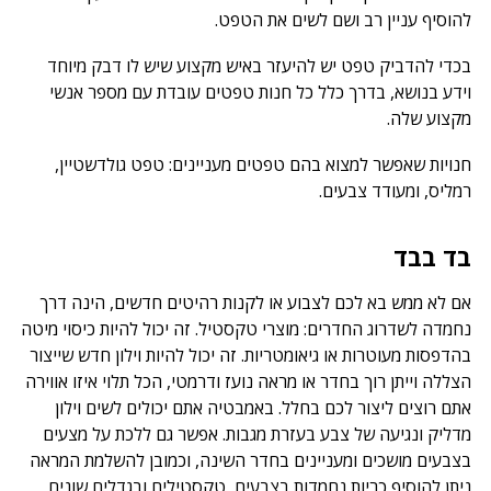
להוסיף עניין רב ושם לשים את הטפט.
בכדי להדביק טפט יש להיעזר באיש מקצוע שיש לו דבק מיוחד
וידע בנושא, בדרך כלל כל חנות טפטים עובדת עם מספר אנשי
מקצוע שלה.
חנויות שאפשר למצוא בהם טפטים מעניינים: טפט גולדשטיין,
רמליס, ומעודד צבעים.
בד בבד
אם לא ממש בא לכם לצבוע או לקנות רהיטים חדשים, הינה דרך
נחמדה לשדרוג החדרים: מוצרי טקסטיל. זה יכול להיות כיסוי מיטה
בהדפסות מעוטרות או גיאומטריות. זה יכול להיות וילון חדש שייצור
הצללה וייתן רוך בחדר או מראה נועז ודרמטי, הכל תלוי איזו אווירה
אתם רוצים ליצור לכם בחלל. באמבטיה אתם יכולים לשים וילון
מדליק ונגיעה של צבע בעזרת מגבות. אפשר גם ללכת על מצעים
בצבעים מושכים ומעניינים בחדר השינה, וכמובן להשלמת המראה
ניתן להוסיף כריות נחמדות בצבעים, טקסטילים ובגדלים שונים