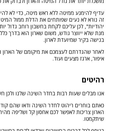
מושכלת יותר את גודל המיטה והארון ולבדוק את פ
עדיף להימנע ממיטה ללא ראש מיטה, כדי לא להיו
זה נורא לא נעים שפותחים את הדלת ממול המיטה,
יהודיות", לכן עליכם לקחת בחשבון רוחב גדול יו
מנת שלא ייווצר גודש, משום שארון הוא בדרך כלל
בנישה בקיר שמיועדת לארון.
לאחר שהגדרתם לעצמכם את מיקומם של הארון והמי
איפור, ארגז מצעים ועוד.
רהיטים
אנו מבלים שעות רבות בחדר השינה שלנו ולכן חש
כאתם בוחרים ריהוט לחדר השינה ודאו שהם קודם
הארון צריכות לאפשר לכם אחסון קל ושליפה מהירה
שיתקמטו.
בנוסף לכל דברים החשובים שכדאי לקחת בחשבון 