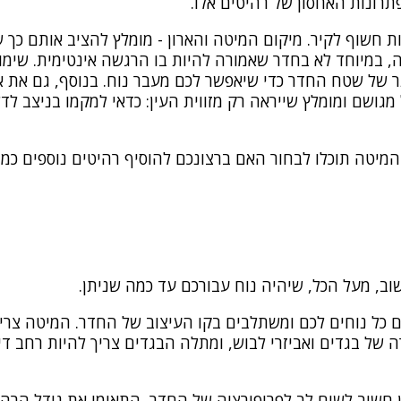
תרונות האחסון של רהיטים אלו.
ת חשוף לקיר. מיקום המיטה והארון - מומלץ להציב אותם כך 
 במיוחד לא בחדר שאמורה להיות בו הרגשה אינטימית. שימו 
תר של שטח החדר כדי שיאפשר לכם מעבר נוח. בנוסף, גם את א
 מגושם ומומלץ שייראה רק מזווית העין: כדאי למקמו בניצב ל
טה תוכלו לבחור האם ברצונכם להוסיף רהיטים נוספים כמו -
וב, מעל הכל, שיהיה נוח עבורכם עד כמה שניתן.
 כל נוחים לכם ומשתלבים בקו העיצוב של החדר. המיטה צריכ
 של בגדים ואביזרי לבוש, ומתלה הבגדים צריך להיות רחב דיו
חשוב לשים לב לפרופורציה של החדר, התאימו את גודל הרהי