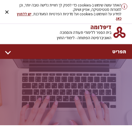
האתר עושה שימוש ב-cookies כדי לספק לך חוויית גלישה טובה יותר, וכן
i
×
למטרות סטטיסטיקה, אפיון ושיווק.
למידע על השימוש ב-cookies ועל מדיניות הפרטיות המעודכנת,
יש ללחוץ
כאן
.
דיפלומה
בית הספר ללימודי תעודה והסמכה
האוניברסיטה הפתוחה - לימודי החוץ
תפריט
דף הבית
אודות
קמפוסים
המרכז ללימודי עיצוב פנים
המרכז להכשרה מקצועית
קורסים בפיקוח משרד העבודה