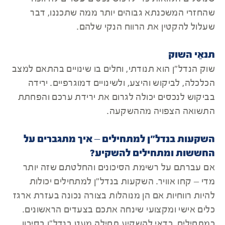
שהחזרי המשכנתא גבוהים יותר ממה שתכננו, דבר
שעלול להקטין את הרווח הנקי שלהם.
תנאֵי השוק
שוק הנדל"ן הוא תנודתי, וחלים בו שינויים בהתאם למצב
הכלכלה, לביקוש והיצע, ולשינויים דמוגרפיים. ירידה
בביקוש לנכסים יכולה לגרום את ירידת ערכם והפחתת
התשואה הצפויה מההשקעה.
השקעות בנדל"ן למתחילים – איך מתגברים על
החששות ומתחילים להשקיע?
אם עברתם על רשימת הסיכונים והחלטתם שזה יותר
מדי – קחו אוויר. השקעות בנדל"ן למתחילים יכולות
להיות רווחיות אם הן מנוהלות בצורה נכונה בעזרת ארגז
כלים אישי ומקצועי שינחה אתכם בצעדים הראשונים.
כמתחילים, כדאי להשקיע תחילה מעט בנדל"ן בסיכון