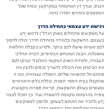
הנכס, ועורך דין המתמחה במקרקעין יבטיח שכל
המסמכים והחוזים יוסדרו כראוי.
רכישת יֶדע עצמאי בתחילת הדרך
על משקיעים מתחילים בשוק הנדל"ן לרכוש יֶדע
בעצמם. ההשקעה בלמידה בתחילת הדרך יכולה לחסוך
לכם טעויות שיעלו לכם ביוקר, ולסייע בקבלת החלטות
מושׂכלות. הבנת המונחים הבסיסיים, הכרת תהליכי
העבודה, ולמידת השוק המקומי והגלובלי יעניקו לכם
את הביטחון ואת היכולת להעריך נכסים ולהבין את
פוטנציאל התשואה שלהם. השכלה עצמאית, כמו זו
שתקבלו בבית הספר תפנית, כוללת כלים תיאורטיים
ומעשיים בעולם ההשקעות, קריאת ספרות מקצועית,
צפייה בהרצאות מקוונות להעשרה ועוד. כך תוכלו לצבור
יֶדע ולהכיר את התחום לעומקו, ולהפוך למשקיעים
מיומנים ומצליחים יותר בהמשך הדרך.