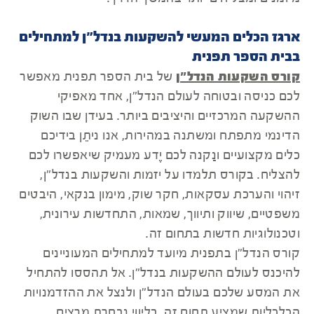
ארגז הכלים המעשי להשקעות בנדל"ן למתחילים
בבית הספר תפנית
קורס השקעות הנדל"ן
של בית הספר תפנית מאפשר
לכם כניסה ובטוחה לעולם הנדל"ן, אחד מאפיקי
ההשקעה המרכזיים והיציבים ביותר. בעידן שבו השוק
הדינמי מתפתח ומשתנה במהירות, אנו ניתֵן בידיכם
כלים מקצועיים ונַקנה לכם יֶדע מעמיק שיאפשרו לכם
להצליח. בקורס תלמדו על יזמות והשקעות בנדל"ן,
זיהוי והערכת עסקאות, חקר שוק, מימון בנקאי, היבטים
משפטיים, שיווק ותיווך, שמאות, התחדשות עירונית,
וטכנולוגיות חדשות בתחום זה.
קורס הנדל"ן בתפנית מיועד למתחילים המעוניינים
להיכנס לעולם ההשקעות בנדל"ן. אל תהססו להתחיל
את המסע שלכם בעולם הנדל"ן ולנצל את ההזדמנויות
הכלכליות שמציע תחום זה, בליווי נבחרת מרצים