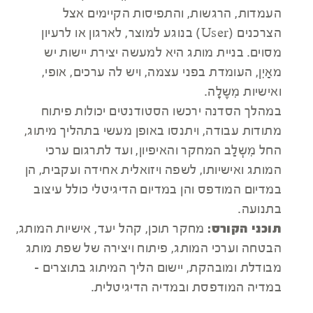
העמדות, הרגשות, והתפיסות הקיימים אצל
הצרכנים (User) בנוגע למוצר, לארגון או לרעיון
מסוים. בניית מותג היא למעשה יצירת יישות יש
מאַיִן, העומדת בפני עצמה, ויש לה ערכים, אופי,
ואישיות מִשֶלָה.
במהלך הסדנה ירכשו הסטודנטים יכולות פיתוח
מתודות עבודה, ויתנסו באופן מעשי בתהליך מיתוג,
החל מִשְלַב המחקר והאיפיון, ועד לתרגום ערכי
המותג ואישיותו, לשפה ויזואלית אחידה ועקבית, הן
במדיום המודפס והן במדיום הדיגיטלי כולל עיצוב
בתנועה.
תוכני הקורס:
מחקר תוכן, קהל יעד, אישיות המותג,
הבטחה וערכי המותג, פיתוח ויצירה של שפת מותג
מבודלת ומובהקת, יישום הליך המיתוג בתוצרים -
במדיה המודפסת ובמדיה הדיגיטלית.