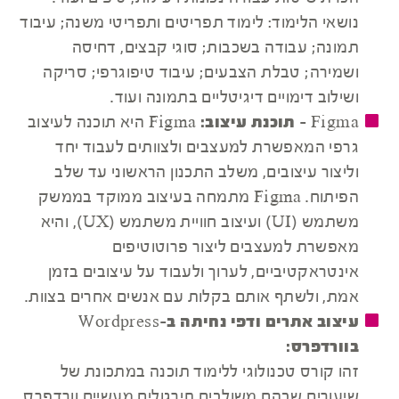
נושאי הלימוד: לימוד תפריטים ותפריטי משנה; עיבוד
תמונה; עבודה בשכבות; סוגי קבצים, דחיסה
ושמירה; טבלת הצבעים; עיבוד טיפוגרפי; סריקה
ושילוב דימויים דיגיטליים בתמונה ועוד.
Figma - תוכנת עיצוב:
Figma היא תוכנה לעיצוב
גרפי המאפשרת למעצבים ולצוותים לעבוד יחד
וליצור עיצובים, משלב התכנון הראשוני עד שלב
הפיתוח. Figma מתמחה בעיצוב ממוקד בממשק
משתמש (UI) ועיצוב חוויית משתמש (UX), והיא
מאפשרת למעצבים ליצור פרוטוטיפים
אינטראקטיביים, לערוך ולעבוד על עיצובים בזמן
אמת, ולשתף אותם בקלות עם אנשים אחרים בצוות.
עיצוב אתרים ודפי נחיתה ב-Wordpress
בוורדפרס:
זהו קורס טכנולוגי ללימוד תוכנה במתכונת של
שיעורים שבהם משולבים תירגולים מעשיים.וורדפרס