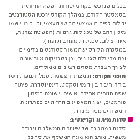
בכלים שנרכשו בקורס יסודות השפה החזותית
בסמסטר הקודם. במהלך הקורס ירכשו הסטודנטים
יכולות לפיתוח אמצעֵי הביטוי העצמי, וכן יכירו ויישמו
מיגוון רחב של טכניקות גרפיות (הפשטה צורנית,
איור, צילום, טכניקות מעורבות ועוד).
במסגרת הקורס ישתמשו הסטודנטים בדימויים
ובחומרי גלם סגנוניים, וכן בטכניקות איור שונות
לצורך העברת מסרים רעיוניים ממוקדים.
תוכני הקורס:
תימצות והפשטה, סמל, תנועה, דימוי
בודד, חיבור בין דימוי וטקסט, דימוי וסדרה, פיתוח
שפה חזותית אחידה ואישית ויישומה במיגוון
פורמטים, ייצוג המאפיינים החזותיים בפתרונות
המשדרים מסר מוגדר.
סדנת מיתוג וקריאטיב:
סדנה במתכונת של שיעורים המשלבים עבודה
מעשית. מותג הוא מונח המשקף את סך כל