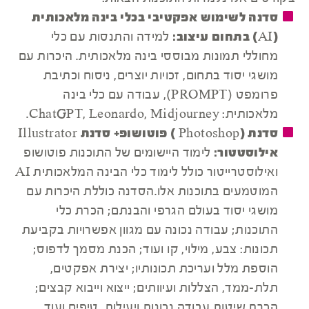
סדנה לשימוש אפקטיבי בכלי בינה מלאכותית
(AI) בתחום עיצוב:
למידה והתנסות עם כלי
מחוללי תמונות מבוססי בינה מלאכותית. היכרות עם
מושגי יסוד בתחום, זכויות יוצרים, ניסוח וכתיבת
פרומפט (PROMPT), עבודה עם כלי בינה
מלאכותית: ChatGPT, Leonardo, Midjourney.
סדנת (Photoshop ) פוטושופ+ סדנת Illustrator
אילוסטטור:
לימוד היישומים של התוכנות פוטושופ
ואילוסטרייטור כולל לימוד כלי הבינה המלאכותית AI
המוטמעים בתוכנות אלו.הסדנה כוללת היכרות עם
מושגי יסוד בעולם הגרפי והבנתם; הכרת כלי
התוכנות; עבודה נכונה עם מגוון אפשרויות בקביעת
תכונות: צבע, מילוי, קו ועוד; הכנת מסמך לדפוס;
הוספת מלל ועריכת תכונותיו; יצירת אפקטים,
תלת-ממד, הצללות ועיוותים; ייצוא וייבוא קבצים;
הכרת שיטות עבודה נכונות ויעילות, טיפים ועוד.