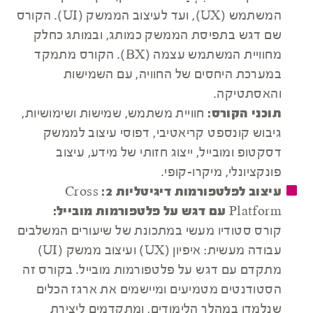
המשתמש (UX), ועד לעיצוב הממשק (UI). הקורס
שם דגש בתפיסת הממשק כמותג, ובמותג כחלק
מחוויית המשתמש עצמה (BX). הקורס מתמקד
במערכת היחסים של החוויה, עם השמישות
והאסתטיקה.
תוכני הקורס:
חוויית משתמש, שמישות ושימושיות,
גיבוש קונספט קריאטיבי, דפוסי עיצוב לממשק
דסקטופ ומובייל, ייצוג חזותי של מידע, עיצוב
פונקציונלי, מיקרו-קופי.
עיצוב לפלטפורמות דיגיטליות 2: Cross
Platform עם דגש על פלטפורמות מובייל:
קורס סטודיו מעשי במתכונת של שיעורים המשלבים
עבודה מעשית: איפיון (UX) ועיצוב ממשק (UI)
מתקדם עם דגש על פלטפורמות מובייל. בקורס זה
הסטודנטים מטמיעים ומיישמים את ארגז הכלים
שנלמדו במהלך הלימודים, ומתקדמים ליצירת