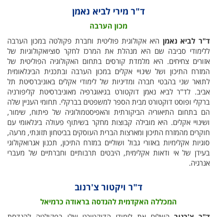
ד"ר מירי לביא נאמן
מכון הערבה
ד"ר לביא נאמן
היא אקולוגית פוליטית וחברת פקולטה במכון הערבה
ללימודי סביבה שם היא מנהלת את המרכז לחקר סוציואקולוגיות של
אזורים צחיחים. היא מלמדת קורסים בתחום האקולוגיה הפוליטית של
המזרח התיכון ושל שינויי אקלים במכון הערבה ובתכנית הבינלאומית
לתואר שני בהבטי חברה ומדיניות של לימודי אקלים באוניברסיטת תל
אביב. לד"ר לביא נאמן דוקטורט בגיאוגרפיה מאוניברסיטת קליפורניה
ברקלי ופוסט דוקטורט מבית הספר למשפטים בברקלי. תחומי העניין שלה
הם בתחום התיאוריה הביקורתית והאפיסטמולוגיה של פיתוח, שימור,
ושינויי אקלים. היא מובילה קבוצות מחקר בשיתוף פעולה בינלאומי עם
חוקרים מהמזרח התיכון ומארצות הברית העוסקים בביטחון תזונתי, מרעה,
סוגיות אקלימיות באזורי גבול ושוליים במזרח התיכון, תכנון אגרואקולוגי
בעידן של אי ודאות אקלימית, היבטים תרבותיים וחברתיים של מעברי
אנרגיה.
ד"ר ויקטור צ'רנוב
המכללה האקדמית להנדסה בראודה כרמיאל
ד"ר צ'רנוב
השלים את לימודי הדוקטורט שלו בפקולטה להנדסת