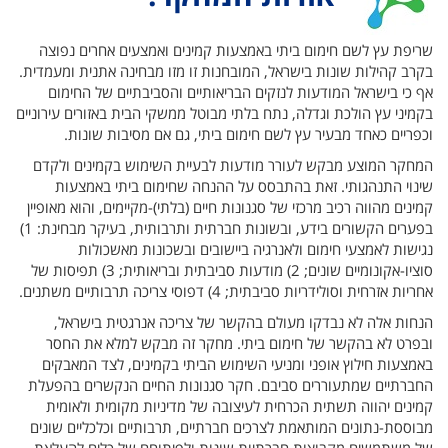
שריפת עץ לשם חימום ביתי באמצעות קמינים ואמצעים אחרים נפוצה
בקרב קהילות שונות בישראל, המובחנות זו מזו מבחינה אתנית ומעמדית.
אף כי בישראל המודעות לנזקים הבריאותיים והסביבתיים של החימום
בקמיני עץ הולכת וגדלה, נתח בלתי מבוטל ממשקי הבית באזורים עירוניים
וכפריים כאחד מבעיר עץ לשם חימום ביתי, גם אם מסיבות שונות.
המחקר המוצע מבקש לעורר מודעות לבעיית השימוש בקמינים ולקדם
שינוי התנהגותי. זאת בהתבסס על ההנחה שחימום ביתי באמצעות
קמינים מהווה רכיב מרכזי של סגנונות חיים (בלתי)-מקיימים, והוא מאופיין
בפערים הקשורים בידע, ובשונות חברתית ותרבותית, בעיקר מבחינת: 1)
נגישות לאמצעי חימום ולאנרגיה ביישובים ובשכונות מאשכולות
סוציו-אקונומיים שונים; 2) מודעות סביבתית ובריאותית; 3) תפיסות של
אחריות אזרחית וסולידריות סביבתית; 4) דפוסי צריכה תרבותיים משתנים.
הנחות אלה לא נבדקו מעולם בהקשר של צריכה אנרגטית בישראל,
ובפרט לא בהקשר של חימום ביתי. מחקר זה מבקש למלא את החסר
באמצעות חילוץ אופני ומניעי השימוש הביתי בקמינים, לצד המאבקים
החברתיים שמתעוררים סביבם. חקר סגנונות החיים הנקשרים בהפעלת
קמינים יהווה תשתית הכרחית לעיצובה של מדיניות מקומית ולאומית
מבוססת-נתונים המותאמת לצרכים חברתיים, תרבותיים וכלכליים שונים
של משתמשים מקבוצות חברתיות שונות ולפיתוחם של כלים להעלאת