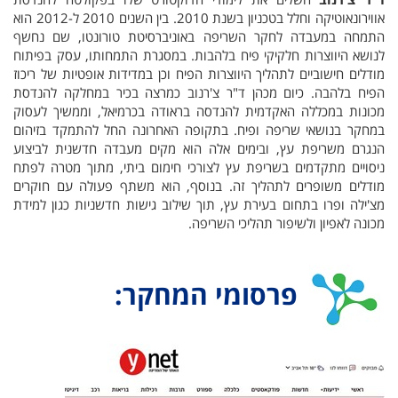
אווירונאוטיקה וחלל בטכניון בשנת 2010. בין השנים 2010 ל-2012 הוא
התמחה במעבדה לחקר השריפה באוניברסיטת טורונטו, שם נחשף
לנושא היווצרות חלקיקי פיח בלהבות. במסגרת התמחותו, עסק בפיתוח
מודלים חישוביים לתהליך היווצרות הפיח וכן במדידות אופטיות של ריכוז
הפיח בלהבה. כיום מכהן ד"ר צ'רנוב כמרצה בכיר במחלקה להנדסת
מכונות במכללה האקדמית להנדסה בראודה בכרמיאל, וממשיך לעסוק
במחקר בנושאי שריפה ופיח. בתקופה האחרונה החל להתמקד בזיהום
הנגרם משריפת עץ, ובימים אלה הוא מקים מעבדה חדשנית לביצוע
ניסויים מתקדמים בשריפת עץ לצורכי חימום ביתי, מתוך מטרה לפתח
מודלים משופרים לתהליך זה. בנוסף, הוא משתף פעולה עם חוקרים
מצ'ילה ופרו בתחום בעירת עץ, תוך שילוב גישות חדשניות כגון למידת
מכונה לאפיון ולשיפור תהליכי השריפה.
פרסומי המחק
ר: