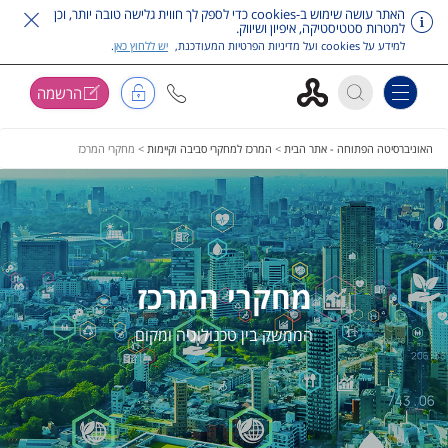
האתר עושה שימוש ב-cookies כדי לספק לך חווית גלישה טובה יותר, וכן
למטרות סטטיסטיקה, איפיון ושיווק.
למידע על cookies ועל מדיניות הפרטיות המעודכנת,
יש ללחוץ כאן
.
הרשמה
Toggle navigation
דלג על תפריט ראשי
האוניברסיטה הפתוחה - אתר הבית
>
המרכז למחקרי סביבה וקיימות
>
מחקרי המרכז
מחקרי המרכז
הממשק בין טכנולוגיה ומקום