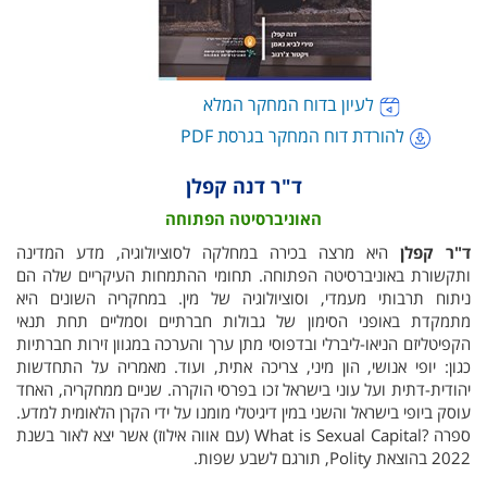
לעיון בדוח המחקר המלא
להורדת דוח המחקר בגרסת PDF
ד"ר דנה קפלן
האוניברסיטה הפתוחה
ד"ר קפלן
היא מרצה בכירה במחלקה לסוציולוגיה, מדע המדינה
ותקשורת באוניברסיטה הפתוחה. תחומי ההתמחות העיקריים שלה הם
ניתוח תרבותי מעמדי, וסוציולוגיה של מין. במחקריה השונים היא
מתמקדת באופני הסימון של גבולות חברתיים וסמליים תחת תנאי
הקפיטליזם הניאו-ליברלי ובדפוסי מתן ערך והערכה במגוון זירות חברתיות
כגון: יופי אנושי, הון מיני, צריכה אתית, ועוד. מאמריה על התחדשות
יהודית-דתית ועל עוני בישראל זכו בפרסי הוקרה. שניים ממחקריה, האחד
עוסק ביופי בישראל והשני במין דיגיטלי מומנו על ידי הקרן הלאומית למדע.
ספרה ?What is Sexual Capital (עם אווה אילוז) אשר יצא לאור בשנת
2022 בהוצאת Polity, תורגם לשבע שפות.