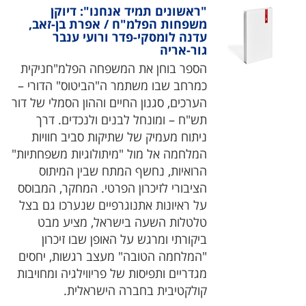
"ראשונים תמיד אנחנו": דיוקן
משפחות הפלמ"ח / אפרת בן-זאב,
עדנה לומסקי-פדר ורועי ענבר
גור-אריה
הספר בוחן את המשפחה הפלמ"חניקית
כמרחב שבו משתמר ה"הביטוס" הדורי –
הערכים, סגנון החיים וההון הסמלי של דור
תש"ח – ומונחל לבנים ולנכדים. דרך
ניתוח מעמיק של שתיקות סביב חוויות
המלחמה אל מול "מיתולוגיות משפחתיות"
הרואיות, נחשף המתח שבין המיתוס
הציבורי לזיכרון הפרטי. המחקר, המבוסס
על ראיונות אתנוגרפיים שנערכו גם בצל
טלטלות השעה בישראל, מציע מבט
ביקורתי ומרגש על האופן שבו זיכרון
"המלחמה הטובה" מעצב רגשות, יחסים
מגדריים ותפיסות של פריווילגיה ומחויבות
קולקטיבית בחברה הישראלית.