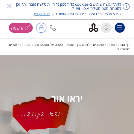
האתר עושה שימוש ב-cookies כדי לספק לך חווית גלישה טובה יותר, וכן
למטרות סטטיסטיקה, איפיון ושיווק.
למידע על cookies ועל מדיניות הפרטיות המעודכנת,
יש ללחוץ כאן
.
הרשמה
Toggle navigation
דלג על תפריט ראשי
דף הבית
>
אודות
>
פרסומים
>
למדא עיון - הוצאת הספרים של האוניברסיטה הפתוחה
>
ספרים
שיראו אור
יראו אור