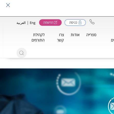
|
כניסה
הרשמה
Eng
العربية
ספרייה
אודות
צרו
לקהילת
ם
קשר
התורמים