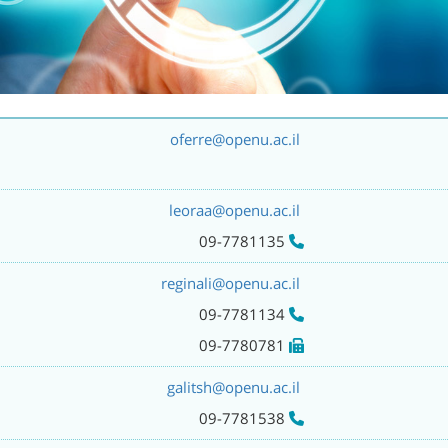
oferre@openu.ac.il
leoraa@openu.ac.il
09-7781135
reginali@openu.ac.il
09-7781134
09-7780781
galitsh@openu.ac.il
09-7781538