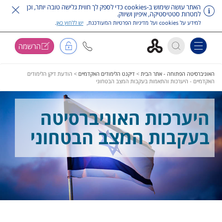
האתר עושה שימוש ב-cookies כדי לספק לך חווית גלישה טובה יותר, וכן
למטרות סטטיסטיקה, איפיון ושיווק.
למידע על cookies ועל מדיניות הפרטיות המעודכנת,
יש ללחוץ כאן
.
הרשמה
Toggle navigation
דלג על תפריט ראשי
האוניברסיטה הפתוחה - אתר הבית
>
דיקנט הלימודים האקדמיים
>
הודעת דיקן הלימודים
האקדמיים - היערכות והתאמות בעקבות המצב הבטחוני
היערכות האוניברסיטה
בעקבות המצב הבטחוני