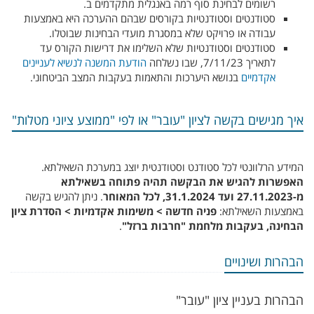
רשומים לבחינת סוף רמה באנגלית מתקדמים ב.
סטודנטים וסטודנטיות בקורסים שבהם ההערכה היא באמצעות
עבודה או פרויקט שלא במסגרת מועדי הבחינות שבוטלו.
סטודנטים וסטודנטיות שלא השלימו את דרישות הקורס עד
לתאריך 7/11/23, שבו נשלחה
הודעת המשנה לנשיא לעניינים
אקדמיים
בנושא היערכות והתאמות בעקבות המצב הביטחוני.
איך מגישים בקשה לציון "עובר" או לפי "ממוצע ציוני מטלות"
המידע הרלוונטי לכל סטודנט וסטודנטית יוצג במערכת השאילתא.
האפשרות להגיש את
הבקשה תהיה פתוחה בשאילתא
מ-27.11.2023 ועד 31.1.2024, לכל המאוחר
. ניתן להגיש בקשה
באמצעות השאילתא:
פניה חדשה > משימות אקדמיות > הסדרת ציון
הבחינה, בעקבות מלחמת "חרבות ברזל"
.
הבהרות ושינויים
הבהרות בעניין ציון "עובר"