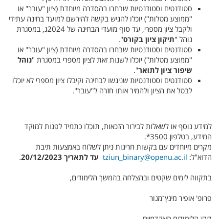
סטודנטים וסטודנטיות שבחרו בהסדרה מיוחדת (ציון "עובר" או
"ממוצע מטלות") יוכלו להגיש בקשה להירשם למועד בחינה עתידי
ולקבל ציון מספרי, עד סוף מועדי הבחינה של 2024ג, במסגרת
נוהל "
תיקון ציון בקורס
".
סטודנטים וסטודנטיות שבחרו בהסדרה מיוחדת (ציון "עובר" או
"ממוצע מטלות") יוכלו לשנות זאת לציון מספרי במסגרת "
נוהל
שיפור ציון לתואר
".
סטודנטים וסטודנטיות שניגשו לבחינה וקיבלו ציון מספרי לא יוכלו
לבטל את הציון ולהמיר אותו חזרה ל"עובר".
למידע נוסף או לשאלות לבירור הזכאות, תוכלו כתמיד לפנות למוקד
המידע, בטלפון 3500*.
מקרים מיוחדים עם בקשות חריגות ניתן לשלוח באמצעות תיבת
הדוא"ל:
tziun_binary@openu.ac.il
עד לתאריך 20/12/2023
.
בתקווה לימים שקטים ובהצלחה בהמשך הלימודים,
פרופ' אופיר מינץ־מנור
דיקן הלימודים האקדמיים