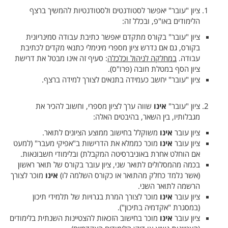
ציון "עובר" יאפשר לסטודנטים ולסטודנטיות להמשיך ברצף
הלימודים באו"פ, ובכלל זה:
ציון "עובר" בקורס מתקדם יאפשר כתיבת עבודה סמינריונית
בקורס, גם אם נדרש ציון מספרי מינימלי כתנאי מקדים לכתיבת
עבודה.
במחלקה לניהול וכלכלה
: סעיף זה אינו מבטל את דרישת
ציון הסף במטלת חובה (פרו"ס).
ציון "עובר" יחשב כעמידה בתנאים לצורך למידה ברצף.
ציון "עובר"
אינו
שווה ערך לציון מספרי, וחשוב להכיר את
מגבלותיו, בין השאר, בהיבטים האלה:
ציון עובר
אינו
משוקלל בחישוב ממוצע הציונים לתואר.
ציון עובר
אינו
מוכר כממלא את הדרישות ב"אפיקי מעבר" (למעט
אם הוחלט אחרת באוניברסיטה המקבלת) ובלימודי חשבונאות.
בכמה מהמסלולים לתואר שני, ציון עובר בקורס של תואר ראשון
(אשר נלמד כחלק מהתואר או כקורס השלמה לו)
אינו
מוכר לצורך
הרשמה לתואר השני.
ציון עובר
אינו
מוכר לצורך המרת בגרויות של תלמידי תיכון
(במסגרת "אקדמיה בתיכון").
ציון עובר
אינו
מוכר בחישוב הזכאות להצטיינות השנתית בלימודים