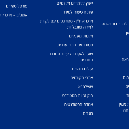
ייעוץ ללימודים אקדמיים
פורטל ספקים
פיתוח כישורי למידה
אופג'וב – מרכז קר
מרכז אית"ן - סטודנטים עם לקויות
 לימודים והרשמה
למידה ומוגבלויות
ן
מלגות ומענקים
סטודנטים דוברי ערבית
שער לאקדמיה עבור החברה
ראה
החרדית
עולים חדשים
מים
אתרי הקורסים
ים
שאילת"א
ד
חוק זכויות הסטודנט
מגזין
אגודת הסטודנטים
חה
בוגרים