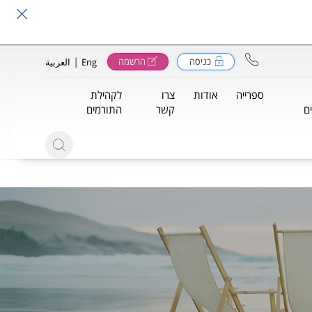
|
כניסה
הרשמה
Eng
العربية
ספרייה
אודות
צרו
לקהילת
ם
קשר
התורמים