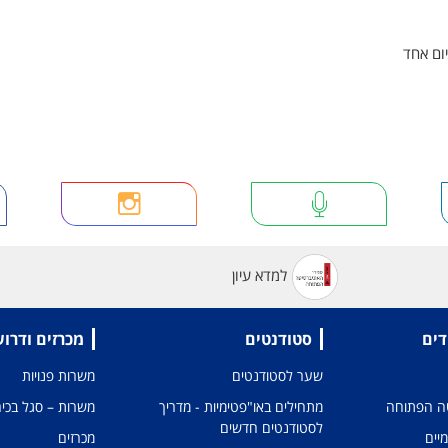
ום אחד
למדא עיון
דים
סטודנטים
מכרזים ודרו
שער לסטודנטים
משרות פנויות
טה הפתוחה
מתחילים באו"פטימיות - מדריך
משרות – סגל בכיר
לסטודנטים חדשים
מיים
מכרזים