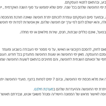
ת ימי החופשה שלהם בכל שנה. ימים שלא ימומשו עד סוף השנה האקדמית , יי
 ובמועד סיום העסקתם עומדת לזכותם יתרת חופשה שאינה חורגת מהמכסה
ה אלה, והוא ישולם להם לפי ערך יום חופשה שלהם. אין אפשרות לפדות ימי חופ
פועל, ואינם כוללים שבתות, חגים, שירות מילואים או ימי מחלה.
לחוק, להסכם הקיבוצי או האישי, על פי מספר ימי העבודה בשבוע ומעמד
סכם ההעסקה. מאזן ימי החופשה או שעות החופשה מתעדכן בכל חודש. העוב
יחסי של זכאותם השנתית לחופשה, והם מחויבים בהתאם לשעות החופשה שמו
על פי נוהלי האו"פ, יש לממש בכל שנה את מלוא מכסת ימי החופשה, ובהם 7 ימים לפחות ברצף. מועדי החופ
ביתרת ימי החופשה וההיעדרות שלהם ב
מערכת חילנט
.
פה לאישור מראש של הממונה הישיר/ה ומִנהל משאבי אנוש, וצבירתם תאושר