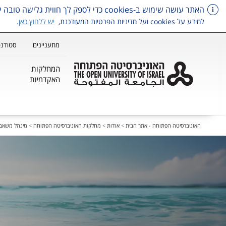
האתר עושה שימוש ב-cookies כדי לספק לך חווית גלישה טובה יותר, וכן למטרות סטטיסטיקה, איפיון ושיווק.
למידע על cookies ועל מדיניות הפרטיות המעודכנת,
יש ללחוץ כאן
.
מתעניינים
סטודנט
המחלקות
האקדמיות
דלג על תפריט ראשי
האוניברסיטה הפתוחה - אתר הבית
>
אודות
>
מחלקות האוניברסיטה הפתוחה
>
מינהל משאבי