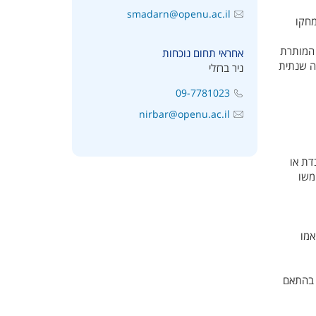
smadarn@openu.ac.il
מחקו
 המותרת
אחראי תחום נוכחות
שה שנתית
ניר ברזלי
09-7781023
nirbar@openu.ac.il
דת או
משו
שה יתואמו
 בהתאם