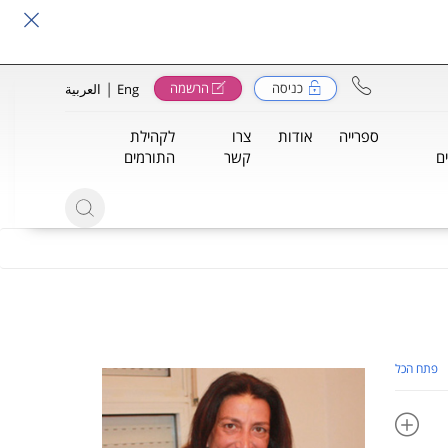
|
כניסה
הרשמה
Eng
العربية
ספרייה
אודות
צרו
לקהילת
ם
קשר
התורמים
פתח הכל