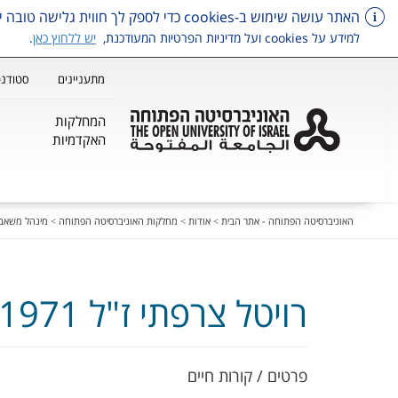
האתר עושה שימוש ב-cookies כדי לספק לך חווית גלישה טובה יותר, וכן למטרות סטטיסטיקה, איפיון ושיווק.
למידע על cookies ועל מדיניות הפרטיות המעודכנת,
יש ללחוץ כאן
.
מתעניינים
סטודנט
המחלקות
האקדמיות
דלג על תפריט ראשי
האוניברסיטה הפתוחה - אתר הבית
>
אודות
>
מחלקות האוניברסיטה הפתוחה
>
מינהל משאבי
רויטל צרפתי ז"ל 1971 – 2011
פרטים / קורות חיים