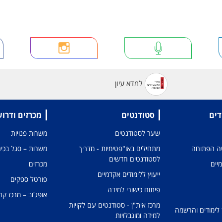
למדא עיון
דים
סטודנטים
מכרזים ודרו
שער לסטודנטים
משרות פנויות
טה הפתוחה
מתחילים באו"פטימיות - מדריך
משרות – סגל בכיר
לסטודנטים חדשים
מיים
מכרזים
ייעוץ ללימודים אקדמיים
פורטל ספקים
פיתוח כישורי למידה
אופג'וב – מרכז קר
מרכז אית"ן - סטודנטים עם לקויות
 לימודים והרשמה
למידה ומוגבלויות