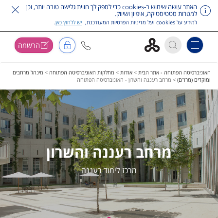
האתר עושה שימוש ב-cookies כדי לספק לך חווית גלישה טובה יותר, וכן
למטרות סטטיסטיקה, איפיון ושיווק.
למידע על cookies ועל מדיניות הפרטיות המעודכנת,
יש ללחוץ כאן
.
הרשמה
Toggle navigation
דלג על תפריט ראשי
האוניברסיטה הפתוחה - אתר הבית
>
אודות
>
מחלקות האוניברסיטה הפתוחה
>
מינהל מרחבים
ומוקדים (מרו"ם)
>
מרחב רעננה והשרון - האוניברסיטה הפתוחה
מרחב רעננה והשרון
מרכז לימוד רעננה