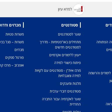
למדא עיון
דים
סטודנטים
מכרזים ודרו
שער לסטודנטים
משרות פנויות
טה הפתוחה
מתחילים באו"פטימיות - מדריך
משרות – סגל בכיר
לסטודנטים חדשים
מיים
מכרזים
ייעוץ ללימודים אקדמיים
פורטל ספקים
פיתוח כישורי למידה
אופג'וב – מרכז קר
מרכז אית"ן - סטודנטים עם לקויות
 לימודים והרשמה
למידה ומוגבלויות
ן
מלגות ומענקים
סטודנטים דוברי ערבית
שער לאקדמיה עבור החברה
ראה
החרדית
עולים חדשים