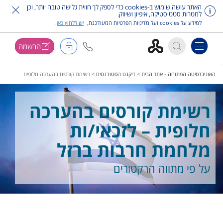
האתר עושה שימוש ב-cookies כדי לספק לך חווית גלישה טובה יותר, וכן
למטרות סטטיסטיקה, איפיון ושיווק.
למידע על cookies ועל מדיניות הפרטיות המעודכנת,
יש ללחוץ כאן
.
הרשמה
Toggle navigation
דלג על תפריט ראשי
האוניברסיטה הפתוחה - אתר הבית
>
דיקנט הסטודנטים
>
רשימת קורסים בהערכה חלופית
רשימת קורסים בהערכה
חלופית – לזכאי/ות
מלחמת חרבות ברזל
על פי מתווה הרקטורים