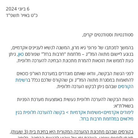
6 ביוני 2024
כ"ט באייר תשפ"ד
סטודנטיות וסטודנטים יקרים,
בהמשך למכתבו של פרופ' גיא מרון, המשנה לנשיא לעניינים אקדמיים,
בנוגע ליישום מתווה המל"ג – מלחמת "חרבות ברזל" שפורסם
כאן
, ניתן
כעת לממש את הזכאות להמרת מתכונת הבחינה להערכה חלופית.
לפני הגשת הבקשה, וודאו שאתם מוגדרים במערכת האו"פ כזכאים
להתאמות במסגרת מתווה המל"ג וכן שהקורס שלכם נכלל ב
רשימת
הקורסים
שבהם ניתן לבקש הערכה חלופית.
הגשת הבקשה להערכה חלופית נעשית באמצעות מערכת הפניות
בשאילת"א:
לימודים אקדמיים>משימות אקדמיות > בקשה להערכה חלופית בגין
מילואים במלחמת חרבות ברזל.
בקורסים שבהם מתכונת ההערכה המקורית היא בחינת בית
(3 שעות)
,