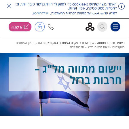
האתר עושה שימוש ב-cookies כדי לספק לך חווית גלישה טובה יותר, וכן
למטרות סטטיסטיקה, איפיון ושיווק.
למידע על cookies ועל מדיניות הפרטיות המעודכנת,
יש ללחוץ כאן
.
הרשמה
Toggle navigation
דלג על תפריט ראשי
האוניברסיטה הפתוחה - אתר הבית
>
דיקנט הלימודים האקדמיים
>
הודעת דיקן הלימודים
האקדמיים - יישום מתווה מל"ג – חרבות ברזל
יישום מתווה מל"ג –
חרבות ברזל