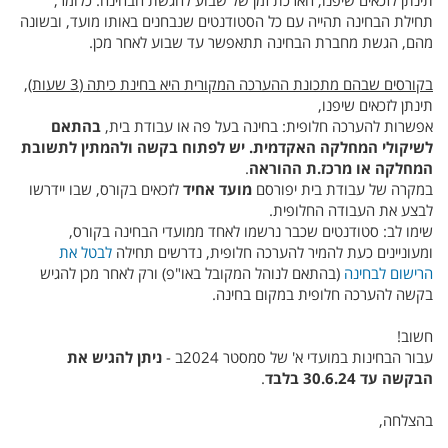
תינתן לזכאים שיפנו, הארכת זמן של שבוע להגשת הבחינה. כלומר,
תחילת הבחינה תהייה עם כל הסטודנטים שנבחנים באותו מועד, ובשונה
מהם, הגשת מחברת הבחינה תתאפשר עד שבוע לאחר מכן.
בקורסים שבהם מתכונת ההערכה המקורית היא בחינת כיתה (3 שעות)
,
תינתן לזכאים שיפנו,
אפשרות להערכה חלופית: בחינה בעל פה או עבודת בית,
בהתאם
לשיקולי המחלקה האקדמית. יש לפתוח בקשה ולהמתין לתשובת
המחלקה או מרכז.ת ההוראה
.
במקרה של עבודת בית יפורסם
מועד אחיד
לזכאים בקורס, שבו יידרשו
לבצע את העבודה החלופית.
שימו לב: סטודנטים שכבר נרשמו לאחד ממועדי הבחינה בקורס,
ומעוניינים כעת להמיר להערכה חלופית, נדרשים תחילה
לבטל את
הרישום לבחינה
(בהתאם לנוהל המקובל באו"פ) ורק לאחר מכן להגיש
בקשה להערכה חלופית במקום בחינה.
חשוב!
עבור הבחינות במועדי א' של סמסטר 2024ב -
ניתן להגיש את
הבקשה עד 30.6.24 בלבד
.
בהצלחה,