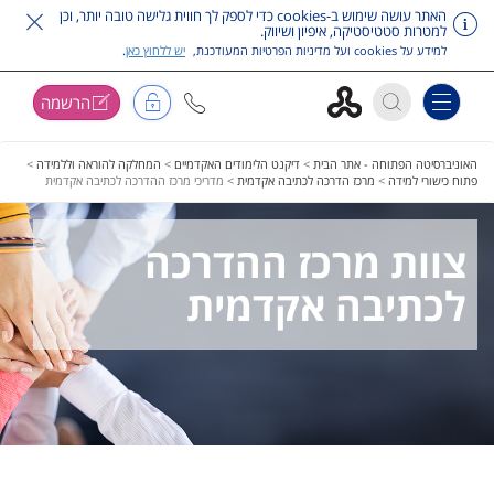
האתר עושה שימוש ב-cookies כדי לספק לך חווית גלישה טובה יותר, וכן
למטרות סטטיסטיקה, איפיון ושיווק.
למידע על cookies ועל מדיניות הפרטיות המעודכנת,
יש ללחוץ כאן
.
הרשמה
Toggle navigation
דלג על תפריט ראשי
האוניברסיטה הפתוחה - אתר הבית
>
דיקנט הלימודים האקדמיים
>
המחלקה להוראה וללמידה
>
פתוח כישורי למידה
>
מרכז הדרכה לכתיבה אקדמית
>
מדריכי מרכז ההדרכה לכתיבה אקדמית
צוות מרכז ההדרכה
לכתיבה אקדמית