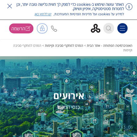
האתר עושה שימוש ב-cookies כדי לספק לך חווית גלישה טובה יותר, וכן
למטרות סטטיסטיקה, איפיון ושיווק.
למידע על cookies ועל מדיניות הפרטיות המעודכנת,
יש ללחוץ כאן
.
הרשמה
Toggle navigation
דלג על תפריט ראשי
האוניברסיטה הפתוחה - אתר הבית
>
המרכז למחקרי סביבה וקיימות
>
המרכז למחקרי סביבה
וקיימות
אירועים
כנסי המרכז