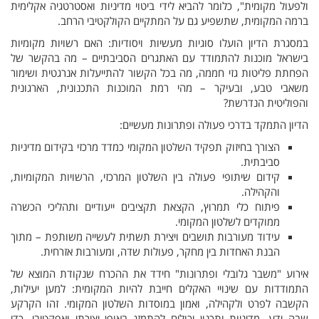
ולפעול מקומית", כלומר להביא לידי ביטוי מדיניות ואסטרטגיה אקלימית
ברמה המקומית, שתשפיע גם על המתקיים הקולקטיבי הרחב.
במסגרת הדיון הועלו סוגיות מעשיות ויסודיות: האם רשויות מקומיות
בישראל מוכנות להתמודד עם האתגרים הסביבתיים – מה בהקשר של
הפחתת פליטות גזי חממה, מה בכל הקשור להתייעלות אנרגטית ושימור
משאבי טבע, ובעיקר – מהי רמת המוכנות התכנונית, הארגונית
והפוליטית הנדרשת?
הדיון התמקד בדרכי פעולה ופתרונות מעשיים:
הצורך בחיזוק תפקיד השלטון המקומי כמדד מרכזי בקידום מדיניות
סביבתית.
קידום שיתופי פעולה בין השלטון המרכזי, הרשויות המקומיות,
והקהילה.
פיתוח כלי תמרוץ, הקצאת תקציבים ייעודיים ותהליכי הכשרה
ממוקדים לשלטון המקומי.
עידוד מעורבות תושבים ויצירת תשתית לעשייה משותפת – מתוך
הבנת האחדות בין מחקר, פעולות שדה, ומעורבות אזרחית.
אירוע "משבר גלובלי ופתרונות" חידד את ההכרח שנקודת המוצא של
התמודדות עם שינויי האקלים חייבת להיות המקומית: למען יעילות,
הקשבה לפרט ולקהילה, ואמון במוסדות השלטון המקומי. זהו הקרקע
שבה ידע, מדיניות ותכנון יכולים להתמזג באופן יצירתי ואפקטיבי, כדי