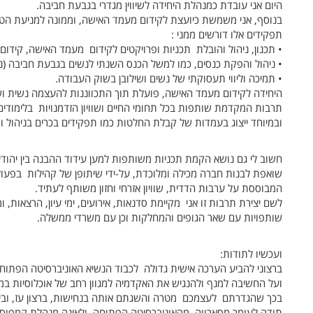
היום אני עובדת כמנהלת היחידה לשיווין מגדרי בגבעת חביבה.
בנוסף, אני משמשת כיועצת לקידום מעמד האישה, וממונה למניעת הט
תפקידים אלו דורשים ממני :
• תכנון, ניהול והובלת תכניות ופרויקטים לקידום מעמד האישה, קידום
• ניהול והפקת כנסים, כמו למשל הכנס השנתי לנשים בגבעת חביבה (נשי
• תמיכה וליווי תעסוקתי של נשים ושילובן בשוק העבודה.
היחידה לקידום מעמד האישה, פועלת תוך התכווננות להעצמה נשית ושינוי
תרבות המקדמת שותפות בכל תחומי החיים ושוויון הזדמנויות בלימודי
ובמיוחד ייצוג בעמדות של קבלת החלטות כמו תפקידים בכרים בניהול ופ
חשוב לי גם נושא הקמת תכניות משותפות למען עידוד ההבנה בין יהודים
שואפת לבנות חברה מכילה ומלוכדת, על-ידי שיתופן של קהילות בפעול
המבוססת על ערבות הדדית, שוויון אזרחי וחזון משותף לעתיד.
לשם יצירת תרבות זו אני מקיימת סדנאות, אירועים, ימי עיון, הרצאות, 
שותפויות עם שאר הגופים והמחלקות וכן עם משרדי ממשלה.
ועכשיו לתודות:
ברצוני להביע הערכה אישית גדולה לכבוד הנשיא האוניברסיטה הפתוחה 
ועל החשיבה למנף ולהנגיש את האקדמיה למגוון רחב של אוכלוסיות במד
בכך שהגדרתם לעצמכם מטרה והשגתם אותה בנחישות, ברצון עז, ובי
תודה לעומר מסארווה מהאוניברסיטה הפתוחה ולאינה מנהלת קמפוס ו