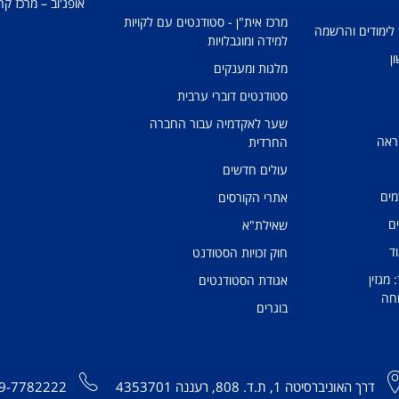
אופג'וב – מרכז קר
מרכז אית"ן - סטודנטים עם לקויות
 לימודים והרשמה
למידה ומוגבלויות
ן
מלגות ומענקים
סטודנטים דוברי ערבית
שער לאקדמיה עבור החברה
ראה
החרדית
עולים חדשים
מים
אתרי הקורסים
ים
שאילת"א
ד
חוק זכויות הסטודנט
מגזין
אגודת הסטודנטים
חה
בוגרים
דרך האוניברסיטה 1, ת.ד. 808, רעננה 4353701
9-7782222