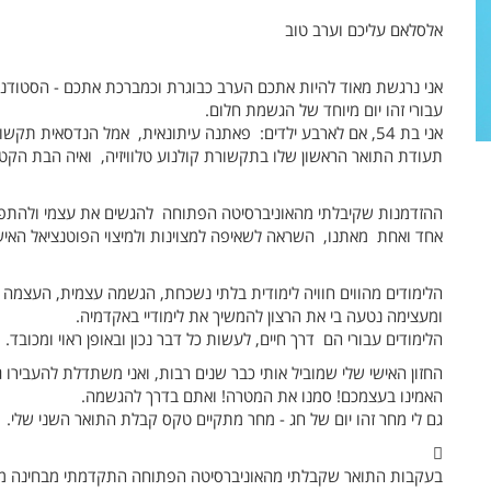
אלסלאם עליכם וערב טוב
אני נרגשת מאוד להיות אתכם הערב כבוגרת וכמברכת אתכם - הסטודנטים 
עבורי זהו יום מיוחד של הגשמת חלום.
אני בת 54, אם לארבע ילדים: פאתנה עיתונאית, אמל הנדסאית תק
תעודת התואר הראשון שלו בתקשורת קולנוע טלוויזיה, ואיה הבת הקטנ
ההזדמנות שקיבלתי מהאוניברסיטה הפתוחה להגשים את עצמי ולהתפת
אחד ואחת מאתנו, השראה לשאיפה למצוינות ולמיצוי הפוטנציאל האישי
הלימודים מהווים חוויה לימודית בלתי נשכחת, הגשמה עצמית, העצמ
ומעצימה נטעה בי את הרצון להמשיך את לימודיי באקדמיה.
הלימודים עבורי הם דרך חיים, לעשות כל דבר נכון ובאופן ראוי ומכובד.
החזון האישי שלי שמוביל אותי כבר שנים רבות, ואני משתדלת להעבירו גם
האמינו בעצמכם! סמנו את המטרה! ואתם בדרך להגשמה.
גם לי מחר זהו יום של חג - מחר מתקיים טקס קבלת התואר השני שלי.

בעקבות התואר שקבלתי מהאוניברסיטה הפתוחה התקדמתי מבחינה מק