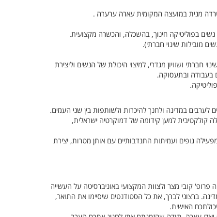
רדה מנית במועצה המקומית עארה ערערה .
 נשים בפוליטיקה חינוך, בהשכלה, והכשרה מקצועית.
ם מובילות שינוי חברתי).
 חברתי ושוויון מגדרי, למיצוי היכולת של הנשים וליצירת
ם בעבודה ובתעסוקה.
וליטיקה.
 לערבים במדינה ולחנך להיכרות ולשותפות בין שני העמים.
ה קולקטיבית למען קידומה של דמוקרטיה ישראלית,
ומפעילה גופים ועמיתות התנדבותיים עם אותן מטרות, יצירת
פרופ' קובי מצר ולצוות המקצועי באוניברסיטה על העשייה
ינה. ברצוני לברך, את כל הסטודנטים שיסיימו את התואר,
כולתכם האישית.
אדי עארה. תודה שהזמנתם אתי לחגוג אתכם הערב.