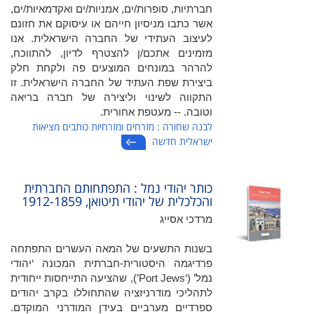
חברתיות, סופרות/ים, אמניות/ים ואקדמאיות/ים,
אשר כתבו מניסיון חייהם או עיסוקם את חזונם
לעיצוב העתידי של החברה הישראלית. אנו
מזמינים אתכם/ן להצטרף לדיון, להתווכח,
להרהר במונחים המוצעים פה ולקחת חלק
ביצירת שפת העתיד של החברה הישראלית. זו
התקווה לשינוי וליצירה של חברה בריאה
וטובה. -- מעטפת אחורית.
לבנה שחורה : מזרחים ומזרחיות כותבים מציאות
ישראלית חדשה
כותר יהודי נמל : התפתחותם החברתית
והכלכלית של יהודי תיטואן, 1912-1859
מרדכי אסייג
בשנות התשעים של המאה העשרים התפתחה
פרדיגמה היסטורית-חברתית המכונה ‘יהודי
נמל’ (‘Port Jews’), שהציעה התייחסות ייחודית
לתהליכי מודרניזציה שהתחוללו בקרב יהודים
ספרדיים מערביים בעידן המודרני המוקדם.