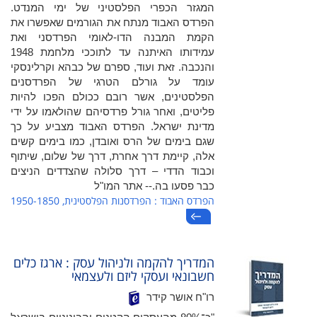
המגזר הכפרי הפלסטיני של ימי המנדט.
הפרדס האבוד מנתח את הגורמים שאפשרו את
הקמת המבנה הדו-לאומי הפרדסני ואת
עמידותו האיתנה עד לתוככי מלחמת 1948
והנכבה. זאת ועוד, ספרם של כבהא וקרלינסקי
עומד על גורלם הטרגי של הפרדסנים
הפלסטינים, אשר רובם ככולם הפכו להיות
פליטים, ואחר גורל פרדסיהם שהולאמו על ידי
מדינת ישראל. הפרדס האבוד מצביע על כך
שגם בימים של הרס ואובדן, כמו בימים קשים
אלה, קיימת דרך אחרת, דרך של שלום, שיתוף
וכבוד הדדי – דרך סלולה שהצדדים הניצים
כבר פסעו בה.-- אתר המו"ל
הפרדס האבוד : הפרדסנות הפלסטינית, 1950-1850
המדריך להקמה ולניהול עסק : ארגז כלים
חשבונאי ועסקי ליזם ולעצמאי
רו"ח אושר קידר