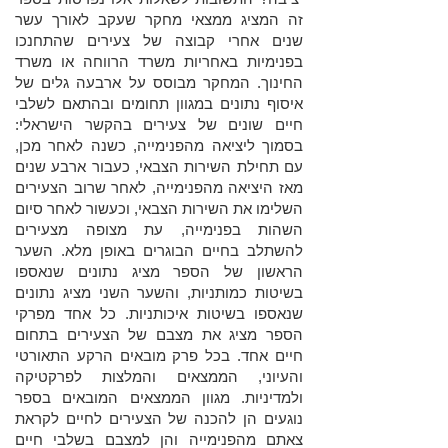
זה המציג ממצאי מחקר שעקב לאורך עשר
שנים אחרי קבוצה של צעירים שהתחנכו
בפנימיות באחריות משרד הרווחה או משרד
החינוך. המחקר מבוסס על ארבעה גלים של
איסוף נתונים במגוון תחומים ובהתאם לשלבי
חיים שונים של צעירים בהקשר הישראלי:
בסמוך ליציאה מהפנימייה, כשנה לאחר מכן,
עם תחילת השירות הצבאי, כעבור ארבע שנים
מאז היציאה מהפנימייה, לאחר שרוב הצעירים
השלימו את השירות הצבאי, וכעשור לאחר סיום
השהות בפנימייה, עת מצופה מצעירים
להשתלב בחיים הבוגרים באופן מלא. השער
הראשון של הספר מציג נתונים שנאספו
בשיטות כמותניות, והשער השני מציג נתונים
שנאספו בשיטות איכותניות. כל אחד מפרקי
הספר מציג את מצבם של הצעירים בתחום
חיים אחד. בכל פרק מובאים הרקע התאורטי
והעיוני, הממצאים והמלצות לפרקטיקה
ולמדיניות. מגוון הממצאים המובאים בספר
נוגעים הן להכנה של הצעירים לחיים לקראת
צאתם מהפנימייה והן למצבם בשלבי חיים