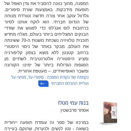
המפנה, מתוך כוונה להסביר את צדן האפל של
תופעות מידבקות. באמצעות שורת סיפורים,
גלדוול עוקב אחר צורה חדשה וטורדת מנוחה
של הנדוס חברתי. הוא לוקח אותנו לסיור
ברחובות לוס אנג'לס כדי לפגוש את שודדי
הבנקים המצליחים ביותר בעולם, מגלה מחדש
תוכנית טלוויזיה נשכחת משנות ה-70 ששינתה
את העולם, מבקר באתר של ניסוי היסטורי
ברחוב קטנטן ללא מוצא בצפון קליפורניה
ומציע היסטוריה אלטרנטיבית לשתיים מן
המגפות הגדולות ביותר של ימינו: הקורונה
ומשבר האופיואידים. -- מעטפת אחורית.
נקמתה של נקודת המפנה : סיפורי-על, מפיצי-על
ועליית ההנדוס החברתי
בנות עמי מטלז
אסתר פרבשטין
במרכזו של ספר זה עומדת תופעה ייחודית
בשואה - גטו לנשים ולנערות, שהוקם בעיירה