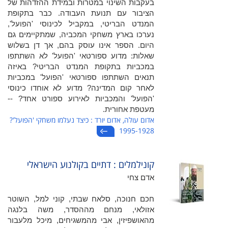
בעקבות השינוי במטרות ובמידת ההזדהות של
הציבור עם תנועת העבודה. כבר בתקופת
המנדט הבריטי, במקביל לכינוסי 'הפועל',
נערכו בארץ משחקי המכביה, שמתקיימים גם
היום. הספר אינו עוסק בהם, אך דן בשלוש
שאלות: מדוע ספורטאי 'הפועל' לא השתתפו
במכביות בתקופת המנדט הבריטי? באיזה
תנאים השתתפו ספורטאי 'הפועל' במכביות
לאחר קום המדינה? מדוע לא אוחדו כינוסי
'הפועל' והמכביות לאירוע ספורט אחד? --
מעטפת אחורית.
אדום עולה, אדום יורד : כיצד נעלמו משחקי 'הפועל'?
1995-1928
קונילמלים : דתיים בקולנוע הישראלי
אדם צחי
חכם חנוכה, סלאח שבתי, קוני למל, השוטר
אזולאי, מנחם מההסדר, משה בלנגה
מהאושפיזין, אבי מהמשגיחים, מיכל מלעבור