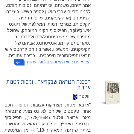
אמרותיהם, משנתם, יצירותיהם ונסיבות מותם.
לפנינו תרגום עברי ראשון לספר השישי ביצירה:
הציניקנים (או הקיניקנים, על פי ההגייה
הקלסית). במרכזו דמותו המאלפת של דיוגנס
איש סִינוֹפֵּה, הפילוסוף הקיני המובהק, שחולל
מהפכה של ממש ביחסו לאדם ולחברה. כן
נסקרים גם קודמו, אנטיסתנס, אביהם של
הקיניקנים, וממשיכיו, אשר ביניהם קראטס איש
תבאי והפילוסופית היפּרכיה. - כריכה אחורית.
הציניקנים : חיי הפילוסופים (ספר שישי)
הסכנה הנוראה שבקריאה : ומסות קטנות
אחרות
וולטר
"ארבע מסות מצחיקות-עצובות וסיפור חכם
אחד, טקסטים שליחם לא נס מאת פרנסואה
מארי ארואה וולטר (1694-ֵ‏1778), הפילוסוף
הצרפתי האמיץ, המבריק, המושחז והנשכני
ביותר שידעה המאה ה-18." -- מן המעטפת