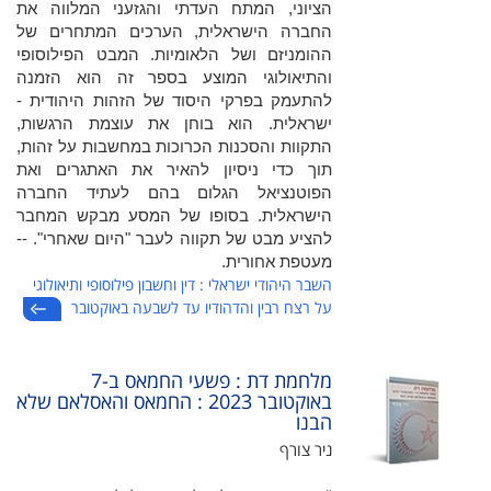
הציוני, המתח העדתי והגזעני המלווה את
החברה הישראלית, הערכים המתחרים של
ההומניזם ושל הלאומיות. המבט הפילוסופי
והתיאולוגי המוצע בספר זה הוא הזמנה
להתעמק בפרקי היסוד של הזהות היהודית -
ישראלית. הוא בוחן את עוצמת הרגשות,
התקוות והסכנות הכרוכות במחשבות על זהות,
תוך כדי ניסיון להאיר את האתגרים ואת
הפוטנציאל הגלום בהם לעתיד החברה
הישראלית. בסופו של המסע מבקש המחבר
להציע מבט של תקווה לעבר "היום שאחרי". --
מעטפת אחורית.
השבר היהודי ישראלי : דין וחשבון פילוסופי ותיאולוגי
על רצח רבין והדהודיו עד לשבעה באוקטובר
מלחמת דת : פשעי החמאס ב-7
באוקטובר 2023 : החמאס והאסלאם שלא
הבנו
ניר צורף