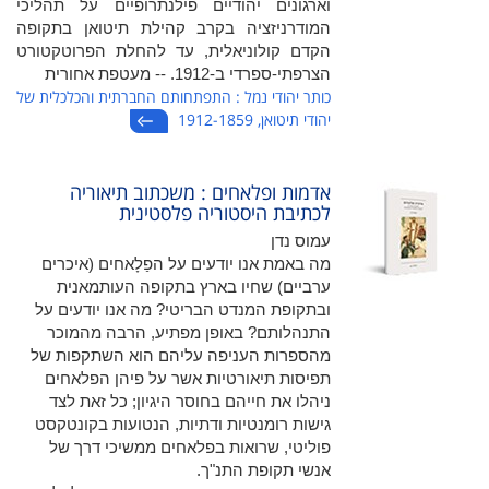
וארגונים יהודיים פילנתרופיים על תהליכי
המודרניזציה בקרב קהילת תיטואן בתקופה
הקדם קולוניאלית, עד להחלת הפרוטקטורט
הצרפתי-ספרדי ב-1912. -- מעטפת ‏א‏חורית
כותר יהודי נמל : התפתחותם החברתית והכלכלית של
יהודי תיטואן, 1912-1859
אדמות ופלאחים : משכתוב תיאוריה
לכתיבת היסטוריה פלסטינית
עמוס נדן
מה באמת אנו יודעים על הפַלָאחים (איכרים
ערביים) שחיו בארץ בתקופה העותמאנית
ובתקופת המנדט הבריטי? מה אנו יודעים על
התנהלותם? באופן מפתיע, הרבה מהמוכר
מהספרות העניפה עליהם הוא השתקפות של
תפיסות תיאורטיות אשר על פיהן הפלאחים
ניהלו את חייהם בחוסר היגיון; כל זאת לצד
גישות רומנטיות ודתיות, הנטועות בקונטקסט
פוליטי, שרואות בפלאחים ממשיכי דרך של
אנשי תקופת התנ"ך.