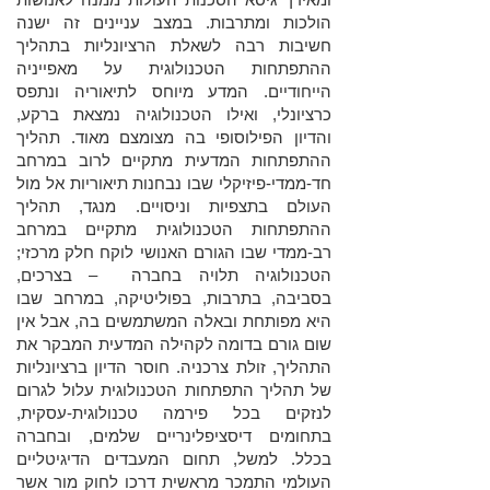
הולכות ומתרבות. במצב עניינים זה ישנה
חשיבות רבה לשאלת הרציונליות בתהליך
ההתפתחות הטכנולוגית על מאפייניה
הייחודיים. המדע מיוחס לתיאוריה ונתפס
כרציונלי, ואילו הטכנולוגיה נמצאת ברקע,
והדיון הפילוסופי בה מצומצם מאוד. תהליך
ההתפתחות המדעית מתקיים לרוב במרחב
חד-ממדי-פיזיקלי שבו נבחנות תיאוריות אל מול
העולם בתצפיות וניסויים. מנגד, תהליך
ההתפתחות הטכנולוגית מתקיים במרחב
רב-ממדי שבו הגורם האנושי לוקח חלק מרכזי;
הטכנולוגיה תלויה בחברה – בצרכים,
בסביבה, בתרבות, בפוליטיקה, במרחב שבו
היא מפותחת ובאלה המשתמשים בה, אבל אין
שום גורם בדומה לקהילה המדעית המבקר את
התהליך, זולת צרכניה. חוסר הדיון ברציונליות
של תהליך התפתחות הטכנולוגית עלול לגרום
לנזקים בכל פירמה טכנולוגית-עסקית,
בתחומים דיסציפלינריים שלמים, ובחברה
בכלל. למשל, תחום המעבדים הדיגיטליים
העולמי התמכר מראשית דרכו לחוק מור אשר