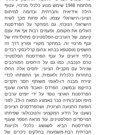
מלחמת 1948 שימש מנוע כלכלי מרכזי, עטוף
הילה אידיאית וחברתית. ובדומה למיתוס
הציוני-הישראלי עצמו, ולא פחות מכך לשיח
הישראלי הנוכחי, גם המחקר על הפרדסנות
העלים את מקומם, ופעמים רבות אף את עצם
קיומם, של הערבים-הפלסטינים מתולדותיו של
ענף מרכזי זה. במחקר מקורי ופורץ דרך זה
חושפים מוסטפא כבהא ונחום קרלינסקי רבדים
בלתי ידועים על ענף הפרדסנות הפלסטיני
טרם הנכבה, כמו גם על היחסים המורכבים
שניהל עם מקבילו הציוני. יחסים אלה החלו
בתחרות כלכלית ולאומית, אך התפתחו לכדי
יצירת מבנה דו-לאומי משותף חסר תקדים
בהיקפו ובמשכו. הפרדס האבוד מראה שענף
הפרדסנות הארצי נוסד על ידי יזמים ערבים
מיפו וסביבותיה כבר באמצע המאה ה-19, לפני
הופעת התנועה הציונית, ושהפרדסנים הציונים
נשענו על הידע המקצועי והטכנולוגי שפיתחו
המייסדים הפלסטינים. עוד מראה הספר שענף
הפרדסנות הביא לשגשוג כלכלי ולניעות
חברתית רבת-משמעות בחלקים ניכרים של