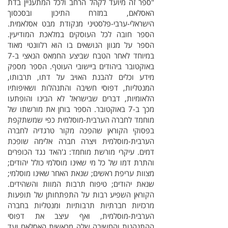
"ספר זה מיועד לקהל הרחב ולכל המתעניין בדת
האסלאם, במזרח התיכון ובסכסוך
הישראלי-ערבי-פלסטיני מנקודת מבט אסלאמית.
הספר חובה לכל העוסקים במלאכת המודיעין.
הספר על מגוון הנושאים בו הוא רלוונטי מאוד
במיוחד לאחר הטבח שביצע החמאס הנאצי ב-7
באוקטובר ביהודים ביישובי העוטף. הספר מספק
מידע וכלים להבנת האויב על דתו, תרבותו,
המנטליות, דפוסי חשיבה והתנהלות ושאיפותיו
הלאומיות, דברים שבישראל לא הבינו והופתעו
מכך ב-7 באוקטובר. הספר בוחן את מורשתו של
מוחמד לחברה הערבית-מוסלמית כפי שמשתקפת
בפסוקי הקוראן שהפכה מקור טרגדיה לחברה
הערבית-מוסלמית ויצרה חברה אלימה שופכת
דמים. עיקרי מורשת מוחמד: ג'האד נגד הכופרים
והתרת דמו של כל מי שאינו מוסלמי כולל יהודים;
מצוות עריפת ראשים; שנאת האחר שאינו מוסלמי;
שנאת יהודים; טיפוח תרבות המוות והשהידים.
הקוראן השפיע רבות על התפתחותן של תופעות
מרכזיות חברתיות תרבותיות ומנטליות בחברה
הערבית-מוסלמית, ואף עיצב את דפוסי
ההתנהגות והחשיבה שלה מראשית האסלאם ועד