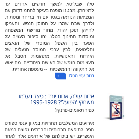
טלז שבליטא למשך חדשים אחדים עד
לרציחתן. מבטנו מופנה בעיקר להתמודדותן עם
המציאות הנוראה בגטו ועם חיי בריחה ומסתור,
ולדרך שבה שמרו על החוסן הנפשי והעניקו
לחייהן תוכן יהודי, מתוך מורשת המשפחה
ומוסדות החינוך בטלז. זהו סיפור מעצים על
הפער בין השפל המוסרי של הנאצים
והליטאים, לבין ערכי המוסר הנעלים של
היהדות והאנושיות, מתהומות הסבל אל
תעצומות הנפש של האישה היהודייה, מהייאוש
אל התקווה וההמשכיות. -- מעטפת אחורית.
בנות עמי מטלז
אדום עולה, אדום יורד : כיצד נעלמו
משחקי 'הפועל'? 1995-1928
כפיר תאומים-פרנקל
אירועים המשלבים תחרויות במגוון ענפי ספורט
הפכו לתופעה תרבותית וחברתית נפוצה במאה
העשרים. יש ביכולתם של אירועים אלה לאחד