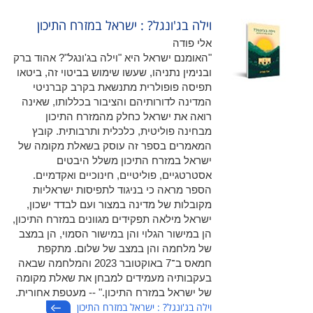
וילה בג'ונגל? : ישראל במזרח התיכון
אלי פודה
"האומנם ישראל היא "וילה בג'ונגל"? אהוד ברק
ובנימין נתניהו, שעשו שימוש בביטוי זה, ביטאו
תפיסה פופולרית מתנשאת בקרב קברניטי
המדינה לדורותיהם והציבור בכללותו, שאינה
רואה את ישראל כחלק מהמזרח התיכון
מבחינה פוליטית, כלכלית ותרבותית. קובץ
המאמרים בספר זה עוסק בשאלת מקומה של
ישראל במזרח התיכון משלל היבטים
אסטרטגיים, פוליטיים, חינוכיים ואקדמיים.
הספר מראה כי בניגוד לתפיסות ישראליות
מקובלות של מדינה במצור ועם לבדד ישכון,
ישראל מילאה תפקידים מגוונים במזרח התיכון,
הן במישור הגלוי והן במישור הסמוי, הן במצב
של מלחמה והן במצב של שלום. מתקפת
חמאס ב־7 באוקטובר 2023 והמלחמה שבאה
בעקבותיה מעמידים למבחן את שאלת מקומה
של ישראל במזרח התיכון." -- מעטפת אחורית.
וילה בג'ונגל? : ישראל במזרח התיכון