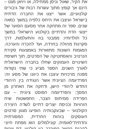
את הקיר, שאול וניסן ממחילה, או ויויאן מגט –
הינם אך קומץ מתוך עשרות רבות של גיבורים
קולנועיים, אשר ייצגו את החברה הדתית
בישראל ועיצבו את היחס כלפיה במשך כמאה
שנים. ספר זה מתחקה אחר מסעם הסוער של
ייצוגי הדת והדתיים בקולנוע הישראלי במשך
כל תולדותיו: ממבטי בוז והתעלמות, דרך
סקרנות מהולה בחרדה, ועד להכרה והערכה.
המגמות השונות מתוארות באמצעות סקירת
הנרטיב והאסתטיקה של הסרטים, תוך חשיפת
השינויים העמוקים שחלו בחברה הישראלית
לאורך השנים. הספר מציע כי שתי נקודות
מפנה מרכזיות עיצבו את כיוונו של מסע זה:
הפרדיגמה הציונית אשר הנגידה בין היהודי
החדש ליהודי הישן, ודחקה את האחרון מן
המסך; והפרדיגמה הפוסט ציונית – עם
הפרידה ממיתוס הצבר, התפשטות שיח
הזהויות וכניסת יוצרים דתיים לשדה היצירה
הקולנועי – שבעקבותיה הופיעו מגוון סרטים
העוסקים בזהות החרדית, המסורתית
והדתית־לאומית. קונילמלים הוא מפתח חיוני
להבנת הקשר המורכב בין קולנוע, דת וזהות