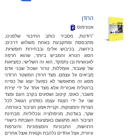
הרודן
אנונימוס
"רודנות, מסביר כותב החיבור שלפנינו,
מתבססת ומתקבעת באחת משלוש דרכים:
בירושה, בכיבוש אלים ובבחירות חופשיות.
הסוג הנורא והמביש ביותר, שהוא חרפה
לאנושיות ובו נתמקד, הוא זה השלישי, כמציאות
של שִעבוד, אומללות, טרור ושכול שבני אדם
מביאים על עצמם. מצד הרודן המשטר הרודני
מסוג זה מתאפשר לא כפועל יוצא של כפייה
ברוטלית ואכזרית אלא מצד אחד על ידי יצירת
משבר, כאוס, קיטוב ושסעים בקרב העם ומצד
שני על ידי הצגת עצמו כפתרון הגואל לכל
הצרות והמצוקות, וקניית אמון הציבור בעורמה,
שקר, בוגדנות, מניפולציה ונכלוליות. מבחינת
הציבור הוא מתגשם באמצעות השבתת כישורי
הרגישות, התבוניות והמצפוניות והיגרפות
עיוורת, אצל אחדים נלהבת וקנאית ואצל אחרים