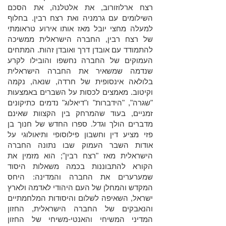
רצח ארלוזורוב, את אלטלנה, את הסכם
השילומים עם גרמניה ואת רצח רבין. בחלוף
למעלה מחצי יובל מאז אותו אירוע טראומתי
של רצח רבין, החברה הישראלית ממשיכה
להתמודד עם אובדן דרך ואובדן זהות. המתחים
העמוקים של החברה נחשפו והובילו לקרע
שנדמה שמשאיר את החברה הישראלית
בלולאה אינסופית של חרדה, שנאה, נקמה
וקיטוב. מאמצים לכסות על השברים באמצעות
"שגרה", "הידברות" ו"דיאלוג" נדמים כתיקונים
זמניים, בעוד שהמרחק בין הקצוות שאינם
מדברים הולך וגדל. ספרו החדש של חנוך בן
פזי מציע דין וחשבון פילוסופי ותיאולוגי על
אודות השבר העמוק שבו נתונה החברה
הישראלית מאז "רצח רבין"; הוא מזמין את
הקורא להתבוננות בכמה משאלות היסוד
שמערערים את החברה והמדינה: היחס
המקדש והמחלן של העם היהודי לאדמה ולארץ
ישראל, השאיפה לשלום והיסודות המלחמתיים
והנאבקים של החברה הישראלית, החזון
המדיני המשיחי והאנטי-משיחי של החזון