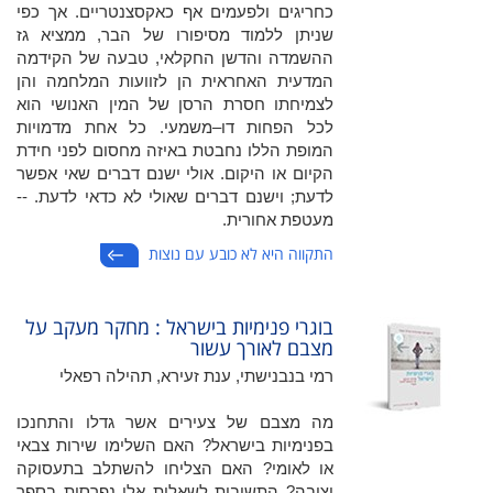
כחריגים ולפעמים אף כאקסצנטריים. אך כפי
שניתן ללמוד מסיפורו של הבר, ממציא גז
ההשמדה והדשן החקלאי, טבעה של הקידמה
המדעית האחראית הן לזוועות המלחמה והן
לצמיחתו חסרת הרסן של המין האנושי הוא
לכל הפחות דו–משמעי. כל אחת מדמויות
המופת הללו נחבטת באיזה מחסום לפני חידת
הקיום או היקום. אולי ישנם דברים שאי אפשר
לדעת; וישנם דברים שאולי לא כדאי לדעת. --
מעטפת אחורית.
התקווה היא לא כובע עם נוצות
בוגרי פנימיות בישראל : מחקר מעקב על
מצבם לאורך עשור
רמי בנבנישתי, ענת זעירא, תהילה רפאלי
מה מצבם של צעירים אשר גדלו והתחנכו
בפנימיות בישראל? האם השלימו שירות צבאי
או לאומי? האם הצליחו להשתלב בתעסוקה
יציבה? התשובות לשאלות אלו נפרסות בספר