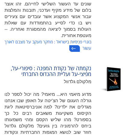
שונים עד העשור השלישי לחייהם. זהו אוצר
בלום של מידע מקיף ועדכני, תובנות והמלצות
עבור אנשי המקצוע אשר עובדים עם צעירים
ויש בו כדי לסייע בהתמודדות עם שאלות
העולות בסמוך ליציאה מהמסגרת ואחריה. --
מעטפת אחורית.
בוגרי פנימיות בישראל : מחקר מעקב על מצבם לאורך
עשור
נקמתה של נקודת המפנה : סיפורי-על,
מפיצי-על ועליית ההנדוס החברתי
מלקולם גלדוול
מדוע מיאמי היא... מיאמי? מה יכול לספר לנו
גורלה העגום של הצ'יטה על האופן שבו אנחנו
מגדלים את ילדינו? למה אוניברסיטאות ליגת
הקיסוס משקיעות משאבים רבים כל כך
בספורט? מהו שליש הקסם ומהי משמעותו
ביחס להרמוניה בין גזעים? מלקולם גלדוול
חוזר שוב לנושא המגפות החברתיות ונקודות