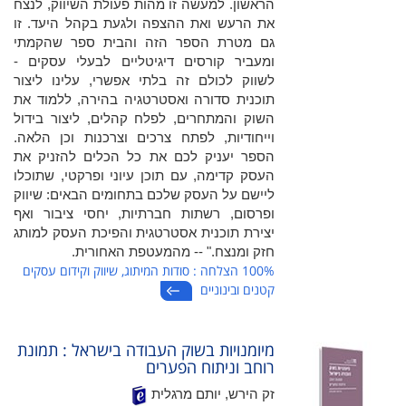
הראשון. למעשה זו מהות פעולת השיווק, לנצח
את הרעש ואת ההצפה ולגעת בקהל היעד. זו
גם מטרת הספר הזה והבית ספר שהקמתי
ומעביר קורסים דיגיטליים לבעלי עסקים -
לשווק לכולם זה בלתי אפשרי, עלינו ליצור
תוכנית סדורה ואסטרטגיה בהירה, ללמוד את
השוק והמתחרים, לפלח קהלים, ליצור בידול
וייחודיות, לפתח צרכים וצרכנות וכן הלאה.
הספר יעניק לכם את כל הכלים להזניק את
העסק קדימה, עם תוכן עיוני ופרקטי, שתוכלו
ליישם על העסק שלכם בתחומים הבאים: שיווק
ופרסום, רשתות חברתיות, יחסי ציבור ואף
יצירת תוכנית אסטרטגית והפיכת העסק למותג
חזק ומנצח." -- מהמעטפת האחורית.
100% הצלחה : סודות המיתוג, שיווק וקידום עסקים
קטנים ובינוניים
מיומנויות בשוק העבודה בישראל : תמונת
רוחב וניתוח הפערים
זק הירש, יותם מרגלית