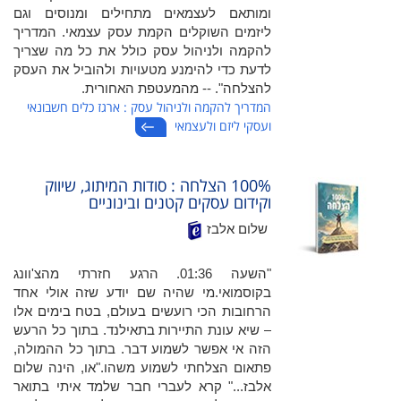
ומותאם לעצמאים מתחילים ומנוסים וגם
ליזמים השוקלים הקמת עסק עצמאי. המדריך
להקמה ולניהול עסק כולל את כל מה שצריך
לדעת כדי להימנע מטעויות ולהוביל את העסק
להצלחה". -- מהמעטפת האחורית.
המדריך להקמה ולניהול עסק : ארגז כלים חשבונאי
ועסקי ליזם ולעצמאי
100% הצלחה : סודות המיתוג, שיווק
וקידום עסקים קטנים ובינוניים
שלום אלבז
"השעה 01:36. הרגע חזרתי מהצ'וונג
בקוסמואי.מי שהיה שם יודע שזה אולי אחד
הרחובות הכי רועשים בעולם, בטח בימים אלו
– שיא עונת התיירות בתאילנד. בתוך כל הרעש
הזה אי אפשר לשמוע דבר. בתוך כל ההמולה,
פתאום הצלחתי לשמוע משהו."או, הינה שלום
אלבז..." קרא לעברי חבר שלמד איתי בתואר