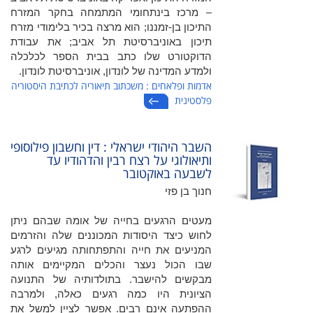
– מרכז בינתחומי המתמחה בחקר המזרח
התיכון בן-זמננו; הוא מרצה בכיר בלימודי מזרח
תיכון באוניברסיטת תל אביב; את עבודת
הדוקטורט שלו כתב בבית הספר לכלכלה
ולמדע המדינה של לונדון, אוניברסיטת לונדון.
אדמות ופלאחים : משכתוב תיאוריה לכתיבת היסטוריה
פלסטינית
השבר היהודי ישראלי : דין וחשבון פילוסופי
ותיאולוגי על רצח רבין והדהודיו עד
לשבעה באוקטובר
חנוך בן פזי
מעטים הרגעים בחייה של אומה שבהם ניתן
לחוש כיצד היסודות המכוננים שלה והזרמים
המניעים את חייה והתפתחותה מגיעים לרגע
שבו הכול נעצר והכלים המקיימים אותה
מבקשים להישבר. בתולדותיה של התנועה
הציונית היו כמה רגעים כאלה, ולמרבה
ההפתעה אינם רבים. אפשר לציין למשל את