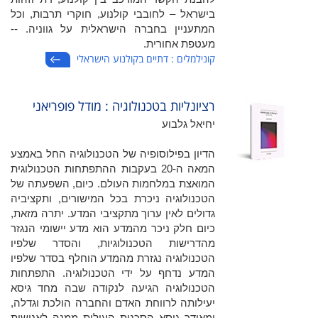
בישראל – לחובבי קולנוע, חוקרי תרבות, וכל
המתעניין בחברה הישראלית על גווניה. --
מעטפת אחורית.
קונילמלים : דתיים בקולנוע הישראלי
רציונליות בטכנולוגיה : מודל פופריאני
יחיאל גלבוע
הדיון בפילוסופיה של הטכנולוגיה החל באמצע
המאה ה-20 בעקבות ההתפתחות הטכנולוגית
המואצת במלחמות העולם. כיום, השפעתה של
הטכנולוגיה ניכרת בכל המישורים, ותקציביה
גדולים לאין ערוך מתקציבי המדע. יתרה מזאת,
כיום חלק ניכר מהמדע הוא מדע יישומי הנגזר
מהדרישות הטכנולוגיות, והסדר שלפיו
הטכנולוגיה נגזרת מהמדע הוחלף בסדר שלפיו
המדע נדחף על ידי הטכנולוגיה. התפתחות
הטכנולוגיה הגיעה לנקודה שבה מחד גיסא
יעילותה לרווחת האדם והחברה הולכת וגדלה,
ומאידך גיסא הסכנות העולות ממנה לאנושות