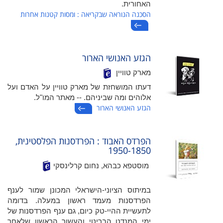
האחורית.
הסכנה הנוראה שבקריאה : ומסות קטנות אחרות
הגזע האנושי הארור
מארק טוויין
דעתו המושחזת של מארק טוויין על האדם ועל
אלוהים ומה שביניהם. -- מאתר המו"ל.
הגזע האנושי הארור
הפרדס האבוד : הפרדסנות הפלסטינית,
1950-1850
מוסטפא כבהא, נחום קרלינסקי
במיתוס הציוני-הישראלי המכונן שמור לענף
הפרדסנות מעמד ראשון במעלה. בדומה
לתעשיית ההיי-טק כיום, גם ענף הפרדסנות של
ימי המנדט הבריטי והעשור הראשון שלאחר