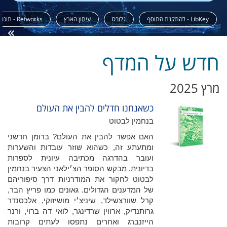
LibKey - להתקנת התוסף
גלובס
עיתון הארץ
Refworks - תוכנה לניהול ציטוטים
חדש על המדף
מרץ 2025
כשאנחנו חדלים להבין את העולם
בנחמין לבטוט
האם אפשר להבין את העולם? ברומן חדשני
ומתעתע זה, כשהוא שוזר עובדות והשערות
ועובר בהדרגה מכתיבה עיונית לספרות
בדיונית, מבקש הסופר הצ׳ילאני הצעיר בנחמין
לבטוט לחקור את המודרניות דרך סיפוריהם
של המדענים הגדולים. גאונים כמו פריץ הבר,
קרל שוורצשילד, שיניצ׳י מושיזוקי, אלכסנדר
גרותנדיק, ארווין שרדינגר, לואי דה ברוי, ורנר
הייזנברג ואחרים נתפסו לעתים קרובות