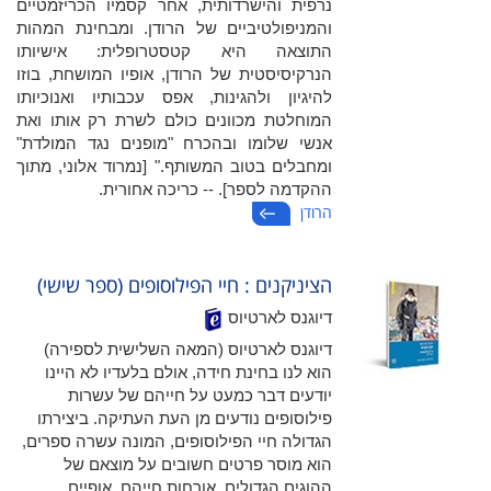
נרפית והישרדותית, אחר קסמיו הכריזמטיים
והמניפולטיביים של הרודן. ומבחינת המהות
התוצאה היא קטסטרופלית: אישיותו
הנרקיסיסטית של הרודן, אופיו המושחת, בוזו
להיגיון ולהגינות, אפס עכבותיו ואנוכיותו
המוחלטת מכוונים כולם לשרת רק אותו ואת
אנשי שלומו ובהכרח "מופנים נגד המולדת"
ומחבלים בטוב המשותף." [נמרוד אלוני, מתוך
ההקדמה לספר]. --‏ כריכה אחורית.
הרודן
הציניקנים : חיי הפילוסופים (ספר שישי)
דיוגנס לארטיוס
דיוגנס לארטיוס (המאה השלישית לספירה)
הוא לנו בחינת חידה, אולם בלעדיו לא היינו
יודעים דבר כמעט על חייהם של עשרות
פילוסופים נודעים מן העת העתיקה. ביצירתו
הגדולה חיי הפילוסופים, המונה עשרה ספרים,
הוא מוסר פרטים חשובים על מוצאם של
ההוגים הגדולים, אורחות חייהם, אופיים,