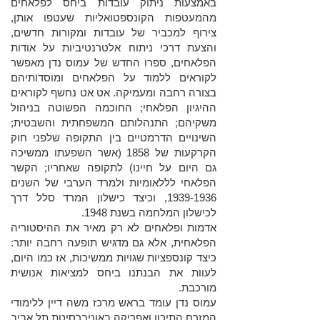
באמצעות ניתוק עובדות ביחס לפלאחים
מהמעטפות הקונספטואליות שעטפו אותן,
צירוף למכביר של עובדות ומקורות חדשים,
והצעת דרכי ניתוח אלטרנטיביות על אודות
הפלאחים, ספרו החדש של עמוס נדן מאפשר
לקוראים ללמוד על הפלאחים ומוסדותיהם
בצורה רחבה ומעמיקה. אט אט נחשף לקוראים
ההיגיון הפלאחי; החוכמה הפשוטה בניהול
משקיהם; התנהלותם המשפחתית והשבטית;
השינויים הדרמטיים בין התקופה שלפני חוק
הקרקעות של 1858 (אשר השפעתו ממשיכה
גם היום על חיינו) לתקופה שאחריו; הקשר
הפלאחי לללאומיות ולמרד הערבי של השנים
1939-1936, וכיצד כישלון המרד סלל דרך
לכישלון המלחמה בשנת 1948.
אדמות ופלאחים לא רק מאיר את ההיסטוריה
הפלאחית, אלא גם מדגיש תופעה רחבה יותר:
כיצד קונספציות שגויות ממשיכות, אז כמו היום,
לעוות את הבנתנו ביחס למציאות אנושית
מורכבת.
עמוס נדן עומד בראש מרכז משה דיין ללימודי
המזרח התיכון ואפריקה באוניברסיטת תל אביב