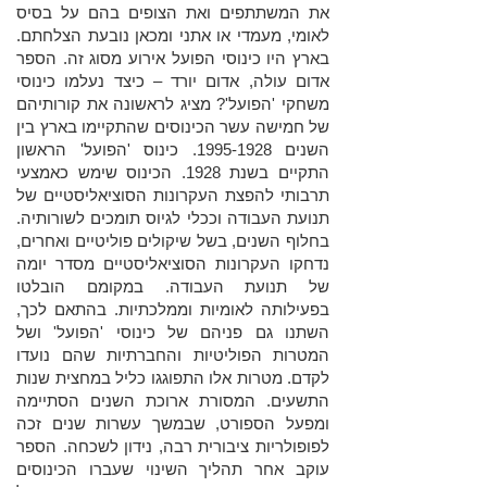
את המשתתפים ואת הצופים בהם על בסיס
לאומי, מעמדי או אתני ומכאן נובעת הצלחתם.
בארץ היו כינוסי הפועל אירוע מסוג זה. הספר
אדום עולה, אדום יורד – כיצד נעלמו כינוסי
משחקי 'הפועל'? מציג לראשונה את קורותיהם
של חמישה עשר הכינוסים שהתקיימו בארץ בין
השנים 1995-1928. כינוס 'הפועל' הראשון
התקיים בשנת 1928. הכינוס שימש כאמצעי
תרבותי להפצת העקרונות הסוציאליסטיים של
תנועת העבודה וככלי לגיוס תומכים לשורותיה.
בחלוף השנים, בשל שיקולים פוליטיים ואחרים,
נדחקו העקרונות הסוציאליסטיים מסדר יומה
של תנועת העבודה. במקומם הובלטו
בפעילותה לאומיות וממלכתיות. בהתאם לכך,
השתנו גם פניהם של כינוסי 'הפועל' ושל
המטרות הפוליטיות והחברתיות שהם נועדו
לקדם. מטרות אלו התפוגגו כליל במחצית שנות
התשעים. המסורת ארוכת השנים הסתיימה
ומפעל הספורט, שבמשך עשרות שנים זכה
לפופולריות ציבורית רבה, נידון לשכחה. הספר
עוקב אחר תהליך השינוי שעברו הכינוסים