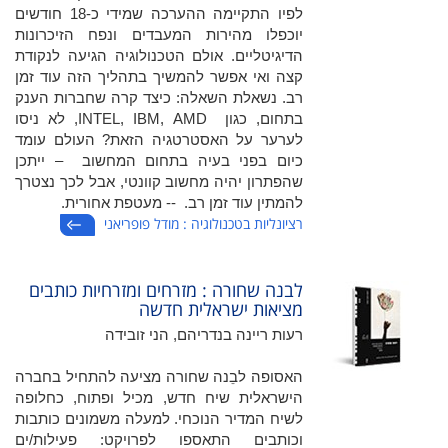
לפיו התקיימה ההערכה שמידי כ-18 חודשים
יוכפלו מהירות המעבדים ונפח הזיכרונות
הדיגיטליים. אולם הטכנולוגיה הגיעה לנקודת
קצה ואי אפשר להמשיך בתהליך הזה עוד זמן
רב. נשאלת השאלה: כיצד קרה שחברות הענק
בתחום, כגון INTEL, IBM, AMD, לא ניסו
לערער על האסטרטגיה הזאת? העולם עומד
כיום בפני בעיה בתחום המחשוב – ייתכן
שהפתרון יהיה מחשוב קוונטי, אבל לכך נצטרך
להמתין עוד זמן רב. -- מעטפת אחורית.
רציונליות בטכנולוגיה : מודל פופריאני
לבנה שחורה : מזרחים ומזרחיות כותבים
מציאות ישראלית חדשה
רעות ריינה בנדריהם, הני זובידה
האסופה לבֵנה שחורה מציעה להתחיל בחברה
הישראלית שיח חדש, מכיל ופתוח, כחלופה
לשיח המדיר הנוכחי. למעלה משמונים כותבות
וכותבים התאספו לפרויקט: פעילות/ים