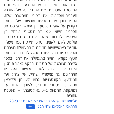
ימינו. הספר סוקר ובוחן את התופעות והעקרונות
המרכזיים המכתיבים את התנהלותה של החברה
הערבית-מוסלמית ואת דפוסי המחשבה שלה.
הספר בוחן את השפעת מורשתו של מוחמד
בקוראן על אופי הסכסוך בין ישראל לפלסטינים.
הסכסוך נושא אופי דתי-היסטורי מובהק בין
האסלאם ליהדות, שהפך עם הזמן גם לסכסוך
פוליטי, לאומי לאומני וטריטוריאלי. הספר משליך
אור על האנטישמיות המודרנית בתעמולה הערבית
והפלסטינית בהשפעת השנאה ליהודים שמוחמד
הטיף בקוראן והתיר בתעמולה את דמם. בספר
סקירה מפורטת של הסיבות והרקע לצמיחת מגוון
הקונספציות שהשתלטו בשלושת העשורים
האחרונים על ממשלת ישראל, על צה"ל ועל
המודיעין. הקונספציות גרמו לעיוורון ולקיפאון
מחשבתי ביטחוני ומודיעי לאורך שנים עד
למתקפת החמאס ב-7 באוקטובר." -- מעטפת
אחורית.
מלחמת דת : פשעי החמאס ב-7 באוקטובר 2023 :
החמאס והאסלאם שלא הבנו