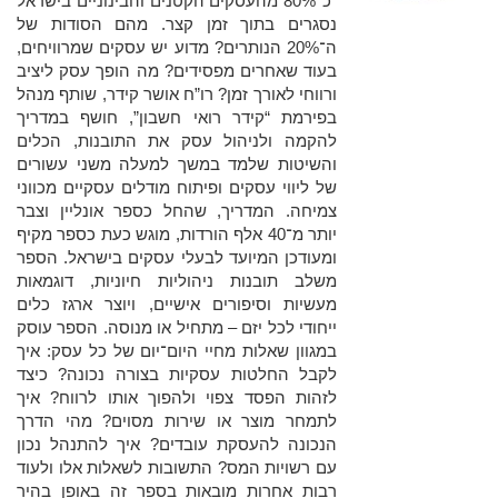
"כ־80% מהעסקים הקטנים והבינוניים בישראל
נסגרים בתוך זמן קצר. מהם הסודות של
ה־20% הנותרים? מדוע יש עסקים שמרוויחים,
בעוד שאחרים מפסידים? מה הופך עסק ליציב
ורווחי לאורך זמן? רו”ח אושר קידר, שותף מנהל
בפירמת “קידר רואי חשבון”, חושף במדריך
להקמה ולניהול עסק את התובנות, הכלים
והשיטות שלמד במשך למעלה משני עשורים
של ליווי עסקים ופיתוח מודלים עסקיים מכווני
צמיחה. המדריך, שהחל כספר אונליין וצבר
יותר מ־40 אלף הורדות, מוגש כעת כספר מקיף
ומעודכן המיועד לבעלי עסקים בישראל. הספר
משלב תובנות ניהוליות חיוניות, דוגמאות
מעשיות וסיפורים אישיים, ויוצר ארגז כלים
ייחודי לכל יזם – מתחיל או מנוסה. הספר עוסק
במגוון שאלות מחיי היום־יום של כל עסק: איך
לקבל החלטות עסקיות בצורה נכונה? כיצד
לזהות הפסד צפוי ולהפוך אותו לרווח? איך
לתמחר מוצר או שירות מסוים? מהי הדרך
הנכונה להעסקת עובדים? איך להתנהל נכון
עם רשויות המס? התשובות לשאלות אלו ולעוד
רבות אחרות מובאות בספר זה באופן בהיר