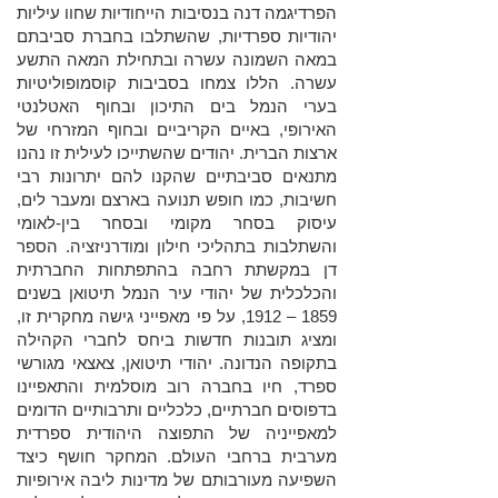
הפרדיגמה דנה בנסיבות הייחודיות שחוו עיליות
יהודיות ספרדיות, שהשתלבו בחברת סביבתם
במאה השמונה עשרה ובתחילת המאה התשע
עשרה. הללו צמחו בסביבות קוסמופוליטיות
בערי הנמל בים התיכון ובחוף האטלנטי
האירופי, באיים הקריביים ובחוף המזרחי של
ארצות הברית. יהודים שהשתייכו לעילית זו נהנו
מתנאים סביבתיים שהקנו להם יתרונות רבי
חשיבות, כמו חופש תנועה בארצם ומעבר לים,
עיסוק בסחר מקומי ובסחר בין-לאומי
והשתלבות בתהליכי חילון ומודרניזציה. הספר
דן במקשתת רחבה בהתפתחות החברתית
והכלכלית של יהודי עיר הנמל תיטואן בשנים
1859 – 1912, על פי מאפייני גישה מחקרית זו,
ומציג תובנות חדשות ביחס לחברי הקהילה
בתקופה הנדונה. יהודי תיטואן, צאצאי מגורשי
ספרד, חיו בחברה רוב מוסלמית והתאפיינו
בדפוסים חברתיים, כלכליים ותרבותיים הדומים
למאפייניה של התפוצה היהודית ספרדית
מערבית ברחבי העולם. המחקר חושף כיצד
השפיעה מעורבותם של מדינות ליבה אירופיות