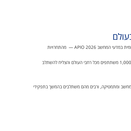
בעולם
הישג ישראלי מרשים בזירה הבינלאומית: יואב שמאי, בן 17 בלבד, דורג במקום העשירי בעולם ובמקום הראשון בישראל באולימפיאדה הבינלאומית במדעי המחשב APIO 2026 — מהתחרויות
, זכה במדליית זהב לאחר שהתמודד מול כ־1,000 משתתפים מכל רחבי העולם והצליח להשתלב
בתחום: כ־38% מהסטודנטים באוניברסיטה לומדים מדעי המחשב ומתמטיקה, ורבים מהם משתלבים בהמשך בתפקידי