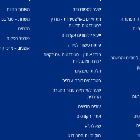
שער לסטודנטים
משרות פנויות
טה הפתוחה
מתחילים באו"פטימיות - מדריך
משרות – סגל בכיר
לסטודנטים חדשים
מיים
מכרזים
ייעוץ ללימודים אקדמיים
פורטל ספקים
פיתוח כישורי למידה
אופג'וב – מרכז קר
מרכז אית"ן - סטודנטים עם לקויות
 לימודים והרשמה
למידה ומוגבלויות
ן
מלגות ומענקים
סטודנטים דוברי ערבית
שער לאקדמיה עבור החברה
ראה
החרדית
עולים חדשים
מים
אתרי הקורסים
ים
שאילת"א
ד
חוק זכויות הסטודנט