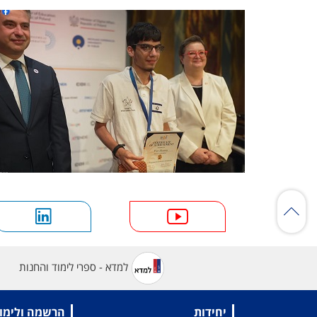
למדא - ספרי לימוד והחנות
יחידות
הרשמה ולימו