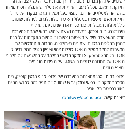
לשינויים אלו, הן מבחינה מטבולית, והן מבחינת בקרה על קצב הגידול
וחלוקת התאים. מסלול מעבר האותות הוא מסלול שהתגלה יחסית מאוחר
בהשוואה למסלולים אחרים, ונמצא בעל תפקיד מרכזי בבקרה על גידול
וחלקת תאים. מוטציות במסלול ה-TOR יכולות לגרום למחלות שונות,
כולל מחלות מטבוליות, כגון סכרת או השמנת יתר, מחלות
נוירודגנרטיביות וסרטן. במעבדה נעשה שימוש בתאי שמרים כמערכת
מודל המאפשרת שימוש בשיטות גנטיות וביוכימיות מתקדמות על מנת
להבין תהליכים מרכזיים ושמורים באבולוציה. התרומות המרכזיות של
המעבדה לחקר מסלול ה-TOR כוללות זיהוי ואיפיון הגנים המקודדים ל-
TOR בשמר S. pombe ומחקר חדשני המלמד על ההשפעה של חלבוני
ה-TOR על התגובה לנזקים ב-DNA, ועל היציבות הגנומית
והאפי-גנומית.
פרופ' רונית ויסמן מתארחת במעבדה של פרופ' פרופ מרטין קופייק, בית
הספר למחקר ביו-רפואי וסרטן ע"ש שמוניס של הפקולטה למדעי החיים,
באוניברסיטת תל- אביב.
ליצירת קשר:
ronitwe@openu.ac.il