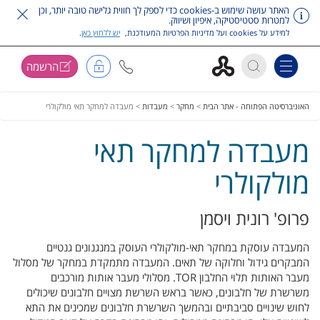
האתר עושה שימוש ב-cookies כדי לספק לך חווית גלישה טובה יותר, וכן
למטרות סטטיסטיקה, איפיון ושיווק.
למידע על cookies ועל מדיניות הפרטיות המעודכנת,
יש ללחוץ כאן
.
הרשמה
Toggle navigation
דלג על תפריט ראשי
האוניברסיטה הפתוחה - אתר הבית
>
מחקר
>
מעבדות
>
מעבדה למחקר תאי מולקולרי
מעבדה למחקר תאי
מולקולרי
פרופ' רונית ויסמן
המעבדה עוסקת במחקר תאי-מולקולרי העוסק במנגנונים גנטיים
המבקרים גידול וחלוקה של תאים. המעבדה מתמקדת במחקר של מסלול
מעבר האותות תלוי החלבון TOR. מסלולי מעבר אותות מורכבים
משרשרת של חלבונים, כאשר בראש השרשת מצויים חלבונים שיכולים
לחוש שינויים סביבתיים ובהמשך השרשרת חלבונים שמכינים את התא