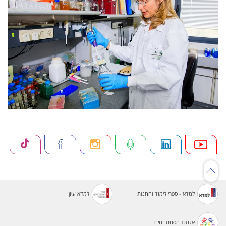
למדא - ספרי לימוד והחנות
למדא עיון
אגודת הסטודנטים